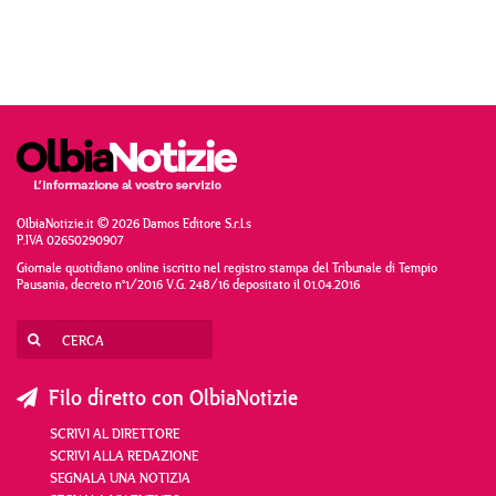
OlbiaNotizie.it © 2026 Damos Editore S.r.l.s
P.IVA 02650290907
Giornale quotidiano online iscritto nel registro stampa del Tribunale di Tempio
Pausania, decreto n°1/2016 V.G. 248/16 depositato il 01.04.2016
Filo diretto con OlbiaNotizie
SCRIVI AL DIRETTORE
SCRIVI ALLA REDAZIONE
SEGNALA UNA NOTIZIA