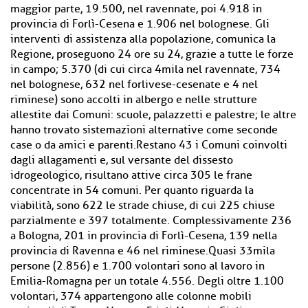
maggior parte, 19.500, nel ravennate, poi 4.918 in
provincia di Forlì-Cesena e 1.906 nel bolognese. Gli
interventi di assistenza alla popolazione, comunica la
Regione, proseguono 24 ore su 24, grazie a tutte le forze
in campo; 5.370 (di cui circa 4mila nel ravennate, 734
nel bolognese, 632 nel forlivese-cesenate e 4 nel
riminese) sono accolti in albergo e nelle strutture
allestite dai Comuni: scuole, palazzetti e palestre; le altre
hanno trovato sistemazioni alternative come seconde
case o da amici e parenti.Restano 43 i Comuni coinvolti
dagli allagamenti e, sul versante del dissesto
idrogeologico, risultano attive circa 305 le frane
concentrate in 54 comuni. Per quanto riguarda la
viabilità, sono 622 le strade chiuse, di cui 225 chiuse
parzialmente e 397 totalmente. Complessivamente 236
a Bologna, 201 in provincia di Forlì-Cesena, 139 nella
provincia di Ravenna e 46 nel riminese.Quasi 33mila
persone (2.856) e 1.700 volontari sono al lavoro in
Emilia-Romagna per un totale 4.556. Degli oltre 1.100
volontari, 374 appartengono alle colonne mobili