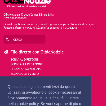
OlbiaNotizie.it © 2026 Damos Editore S.r.l.s
P.IVA 02650290907
Giornale quotidiano online iscritto nel registro stampa del Tribunale di Tempio
Pausania, decreto n°1/2016 V.G. 248/16 depositato il 01.04.2016
Filo diretto con OlbiaNotizie
SCRIVI AL DIRETTORE
SCRIVI ALLA REDAZIONE
SEGNALA UNA NOTIZIA
SEGNALA UN EVENTO
redazione@olbianotizie.it
Questo sito o gli strumenti terzi da questo
utilizzati si avvalgono di cookie necessari al
funzionamento ed utili alle finalità illustrate
nella cookie policy. Se vuoi saperne di più o