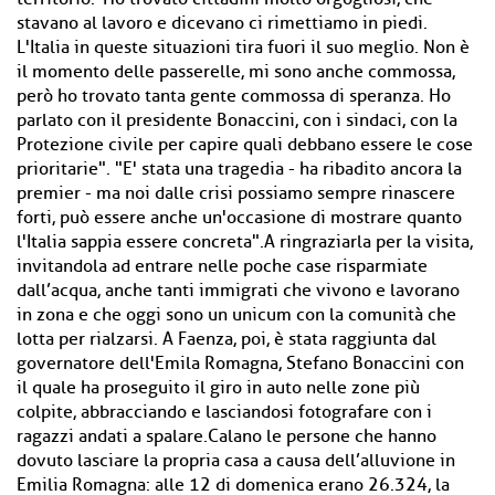
stavano al lavoro e dicevano ci rimettiamo in piedi.
L'Italia in queste situazioni tira fuori il suo meglio. Non è
il momento delle passerelle, mi sono anche commossa,
però ho trovato tanta gente commossa di speranza. Ho
parlato con il presidente Bonaccini, con i sindaci, con la
Protezione civile per capire quali debbano essere le cose
prioritarie". "E' stata una tragedia - ha ribadito ancora la
premier - ma noi dalle crisi possiamo sempre rinascere
forti, può essere anche un'occasione di mostrare quanto
l'Italia sappia essere concreta".A ringraziarla per la visita,
invitandola ad entrare nelle poche case risparmiate
dall’acqua, anche tanti immigrati che vivono e lavorano
in zona e che oggi sono un unicum con la comunità che
lotta per rialzarsi. A Faenza, poi, è stata raggiunta dal
governatore dell'Emila Romagna, Stefano Bonaccini con
il quale ha proseguito il giro in auto nelle zone più
colpite, abbracciando e lasciandosi fotografare con i
ragazzi andati a spalare.Calano le persone che hanno
dovuto lasciare la propria casa a causa dell’alluvione in
Emilia Romagna: alle 12 di domenica erano 26.324, la