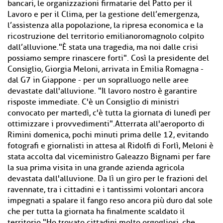
bancari, le organizzazioni firmatarie del Patto per il
Lavoro e per il Clima, per la gestione dell’emergenza,
l’assistenza alla popolazione, la ripresa economica e la
ricostruzione del territorio emilianoromagnolo colpito
dall’alluvione."È stata una tragedia, ma noi dalle crisi
possiamo sempre rinascere forti". Così la presidente del
Consiglio, Giorgia Meloni, arrivata in Emilia Romagna -
dal G7 in Giappone - per un sopralluogo nelle aree
devastate dall'alluvione. "Il lavoro nostro è garantire
risposte immediate. C'è un Consiglio di ministri
convocato per martedì, c'è tutta la giornata di lunedì per
ottimizzare i provvedimenti".Atterrata all'aeroporto di
Rimini domenica, pochi minuti prima delle 12, evitando
fotografi e giornalisti in attesa al Ridolfi di Forlì, Meloni è
stata accolta dal viceministro Galeazzo Bignami per fare
la sua prima visita in una grande azienda agricola
devastata dall'alluvione. Da lì un giro per le frazioni del
ravennate, tra i cittadini e i tantissimi volontari ancora
impegnati a spalare il fango reso ancora più duro dal sole
che per tutta la giornata ha finalmente scaldato il
territorio."Ho trovato cittadini molto orgogliosi, che