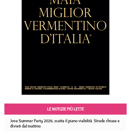
LE NOTIZIE PIÙ LETTE
Jova Summer Party 2026, scatta il piano viabilità. Strade chiuse e
divieti dal mattino