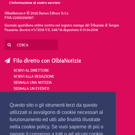
OlbiaNotizie.it © 2026 Damos Editore S.r.l.s
P.IVA 02650290907
Giornale quotidiano online iscritto nel registro stampa del Tribunale di Tempio
Pausania, decreto n°1/2016 V.G. 248/16 depositato il 01.04.2016
Filo diretto con OlbiaNotizie
SCRIVI AL DIRETTORE
SCRIVI ALLA REDAZIONE
SEGNALA UNA NOTIZIA
SEGNALA UN EVENTO
redazione@olbianotizie.it
Questo sito o gli strumenti terzi da questo
utilizzati si avvalgono di cookie necessari al
funzionamento ed utili alle finalità illustrate
nella cookie policy. Se vuoi saperne di più o
negare il consenso a tutti o ad alcuni cookie,