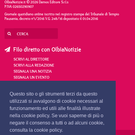
OlbiaNotizie.it © 2026 Damos Editore S.r.l.s
P.IVA 02650290907
Giornale quotidiano online iscritto nel registro stampa del Tribunale di Tempio
Pausania, decreto n°1/2016 V.G. 248/16 depositato il 01.04.2016
Filo diretto con OlbiaNotizie
SCRIVI AL DIRETTORE
SCRIVI ALLA REDAZIONE
SEGNALA UNA NOTIZIA
SEGNALA UN EVENTO
redazione@olbianotizie.it
Questo sito o gli strumenti terzi da questo
utilizzati si avvalgono di cookie necessari al
funzionamento ed utili alle finalità illustrate
nella cookie policy. Se vuoi saperne di più o
negare il consenso a tutti o ad alcuni cookie,
consulta la cookie policy.