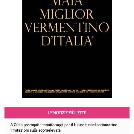
LE NOTIZIE PIÙ LETTE
A Olbia prorogati i monitoraggi per il futuro tunnel sottomarino:
limitazioni sulle sopraelevate