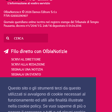
OlbiaNotizie.it © 2026 Damos Editore S.r.l.s
P.IVA 02650290907
Giornale quotidiano online iscritto nel registro stampa del Tribunale di Tempio
Pausania, decreto n°1/2016 V.G. 248/16 depositato il 01.04.2016
Filo diretto con OlbiaNotizie
SCRIVI AL DIRETTORE
SCRIVI ALLA REDAZIONE
SEGNALA UNA NOTIZIA
SEGNALA UN EVENTO
redazione@olbianotizie.it
Questo sito o gli strumenti terzi da questo
utilizzati si avvalgono di cookie necessari al
funzionamento ed utili alle finalità illustrate
nella cookie policy. Se vuoi saperne di più o