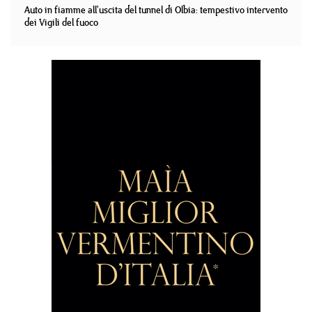
Auto in fiamme all'uscita del tunnel di Olbia: tempestivo intervento
dei Vigili del fuoco