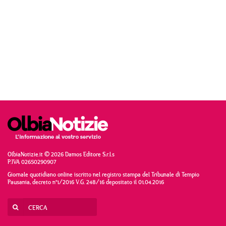
OlbiaNotizie.it © 2026 Damos Editore S.r.l.s
P.IVA 02650290907
Giornale quotidiano online iscritto nel registro stampa del Tribunale di Tempio
Pausania, decreto n°1/2016 V.G. 248/16 depositato il 01.04.2016