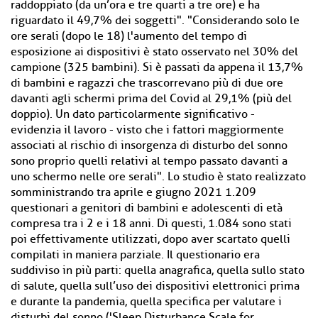
raddoppiato (da un’ora e tre quarti a tre ore) e ha
riguardato il 49,7% dei soggetti". "Considerando solo le
ore serali (dopo le 18) l'aumento del tempo di
esposizione ai dispositivi è stato osservato nel 30% del
campione (325 bambini). Si è passati da appena il 13,7%
di bambini e ragazzi che trascorrevano più di due ore
davanti agli schermi prima del Covid al 29,1% (più del
doppio). Un dato particolarmente significativo -
evidenzia il lavoro - visto che i fattori maggiormente
associati al rischio di insorgenza di disturbo del sonno
sono proprio quelli relativi al tempo passato davanti a
uno schermo nelle ore serali". Lo studio è stato realizzato
somministrando tra aprile e giugno 2021 1.209
questionari a genitori di bambini e adolescenti di età
compresa tra i 2 e i 18 anni. Di questi, 1.084 sono stati
poi effettivamente utilizzati, dopo aver scartato quelli
compilati in maniera parziale. Il questionario era
suddiviso in più parti: quella anagrafica, quella sullo stato
di salute, quella sull’uso dei dispositivi elettronici prima
e durante la pandemia, quella specifica per valutare i
disturbi del sonno ('Sleep Disturbance Scale for