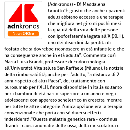
(Adnkronos) - Di Maddalena
Guiotto“È giusto che anche i pazienti
adulti abbiano accesso a una terapia
che migliora nel giro di pochi mesi
la qualità della vita delle persone
con ipofosfatemia legata all’X (XLH),
uno dei disordini da perdita di
fosfato che si dovrebbe riconoscere in età infantile e che
ha conseguenze anche in età adulta”. Commenta così
Maria Luisa Brandi, professore di Endocrinologia
all’Università Vita salute San Raffaele (Milano), la notizia
della rimborsabilità, anche per l’adulto, “a distanza di 2
anni rispetto ad altri Paesi”, del trattamento con
burosumab per l’XLH, finora disponibile in Italia soltanto
per i bambini di età pari o superiore a un anno e negli
adolescenti con apparato scheletrico in crescita, mentre
per tutte le altre categorie l'unica opzione era la terapia
convenzionale che porta con sé diversi effetti
indesiderati.“Questa malattia genetica rara - continua
Brandi - causa anomalie delle ossa, della muscolatura e