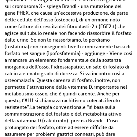
sul cromosoma X - spiega Brandi - una mutazione del
gene PHEX, che causa un’eccessiva produzione, da parte
delle cellule dell’osso (osteociti), di un ormone noto
come fattore di crescita dei fibroblasti-23 (FGF23) che
agisce sul tubulo renale non facendo riassorbire il fosfato
dalle urine. Se non lo riassorbiamo, lo perdiamo
(fosfaturia) con conseguenti livelli cronicamente bassi di
fosfato nel sangue (ipofosfatemia) - aggiunge - Viene così
a mancare un elemento fondamentale della sostanza
inorganica dell’osso, l'idrossiapatite, un sale di fosfato di
calcio a elevato grado di durezza. Si va incontro così a
osteomalacia. Questa carenza di fosfato, inoltre, non
permette l’attivazione della vitamina D, importante nel
metabolismo osseo, che è quindi carente. Anche per
questo, l’XLH si chiamava rachitismo colecalciferolo
resistente”.La terapia convenzionale “si basa sulla
somministrazione del fosfato e del metabolita attivo
della vitamina D (calcitriolo)- precisa Brandi - L’uso
prolungato del fosfato, oltre ad essere difficile da
assumere per problemi gastrici connessi, può dare