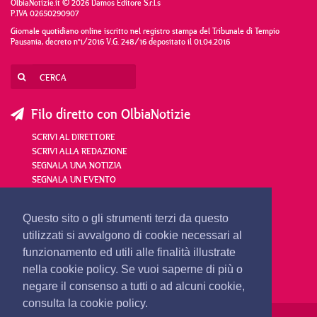
OlbiaNotizie.it © 2026 Damos Editore S.r.l.s
P.IVA 02650290907
Giornale quotidiano online iscritto nel registro stampa del Tribunale di Tempio
Pausania, decreto n°1/2016 V.G. 248/16 depositato il 01.04.2016
Filo diretto con OlbiaNotizie
SCRIVI AL DIRETTORE
SCRIVI ALLA REDAZIONE
SEGNALA UNA NOTIZIA
SEGNALA UN EVENTO
redazione@olbianotizie.it
Questo sito o gli strumenti terzi da questo
utilizzati si avvalgono di cookie necessari al
funzionamento ed utili alle finalità illustrate
nella cookie policy. Se vuoi saperne di più o
negare il consenso a tutti o ad alcuni cookie,
consulta la cookie policy.