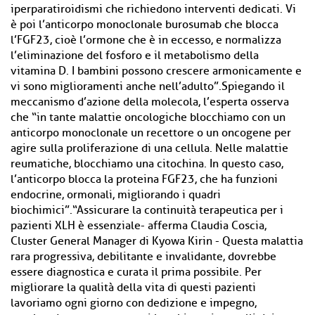
iperparatiroidismi che richiedono interventi dedicati. Vi
è poi l’anticorpo monoclonale burosumab che blocca
l’FGF23, cioè l’ormone che è in eccesso, e normalizza
l’eliminazione del fosforo e il metabolismo della
vitamina D. I bambini possono crescere armonicamente e
vi sono miglioramenti anche nell’adulto”.Spiegando il
meccanismo d’azione della molecola, l’esperta osserva
che “in tante malattie oncologiche blocchiamo con un
anticorpo monoclonale un recettore o un oncogene per
agire sulla proliferazione di una cellula. Nelle malattie
reumatiche, blocchiamo una citochina. In questo caso,
l’anticorpo blocca la proteina FGF23, che ha funzioni
endocrine, ormonali, migliorando i quadri
biochimici”.“Assicurare la continuità terapeutica per i
pazienti XLH è essenziale- afferma Claudia Coscia,
Cluster General Manager di Kyowa Kirin - Questa malattia
rara progressiva, debilitante e invalidante, dovrebbe
essere diagnostica e curata il prima possibile. Per
migliorare la qualità della vita di questi pazienti
lavoriamo ogni giorno con dedizione e impegno,