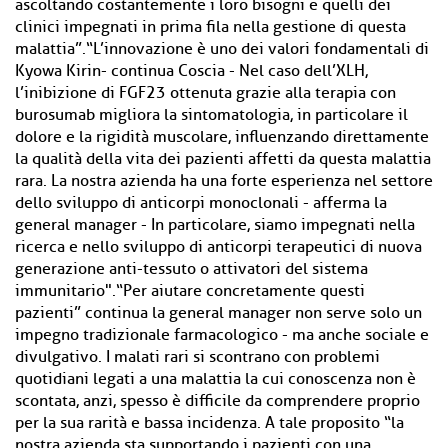
ascoltando costantemente i loro bisogni e quelli dei
clinici impegnati in prima fila nella gestione di questa
malattia”.“L’innovazione è uno dei valori fondamentali di
Kyowa Kirin- continua Coscia - Nel caso dell’XLH,
l’inibizione di FGF23 ottenuta grazie alla terapia con
burosumab migliora la sintomatologia, in particolare il
dolore e la rigidità muscolare, influenzando direttamente
la qualità della vita dei pazienti affetti da questa malattia
rara. La nostra azienda ha una forte esperienza nel settore
dello sviluppo di anticorpi monoclonali - afferma la
general manager - In particolare, siamo impegnati nella
ricerca e nello sviluppo di anticorpi terapeutici di nuova
generazione anti-tessuto o attivatori del sistema
immunitario".“Per aiutare concretamente questi
pazienti” continua la general manager non serve solo un
impegno tradizionale farmacologico - ma anche sociale e
divulgativo. I malati rari si scontrano con problemi
quotidiani legati a una malattia la cui conoscenza non è
scontata, anzi, spesso è difficile da comprendere proprio
per la sua rarità e bassa incidenza. A tale proposito “la
nostra azienda sta supportando i pazienti con una