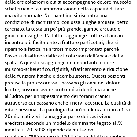
delle articolazioni a cui si accompagnano dolore muscolo
scheletrico e la compromissione della capacità di fare
una vita normale. Nel bambino si riscontra una
condizione di rachitismo, con ossa lunghe arcuate, petto
carenato, la testa un po’ più grande, gambe arcuate o
ginocchia valghe. L’adulto - aggiunge - oltre ad andare
incontro più facilmente a fratture particolari, che si
riparano a fatica, ha artrosi molto improntati perché
l’osso si disallinea dalle articolazioni dell’anca e della
spalla. A questo si aggiunge un importante dolore
muscolo-scheletrico, rigidità, affaticamento e riduzione
delle funzioni fisiche e deambulatorie. Questi pazienti -
precisa la professoressa - passano gli anni nel dolore.
Inoltre, possono avere problemi ai denti, ma anche
all’udito, per un ispessimento dei forami cranici
attraverso cui passano anche i nervi acustici. La qualità di
vita è pessima”.La patologia ha un’incidenza di circa 1 su
20mila nati vivi. La maggior parte dei casi viene
ereditata secondo un modello dominante legato all'X
mentre il 20-30% dipende da mutazioni
spontanee.“All’origine dell’XLH c’è un difetto genetico