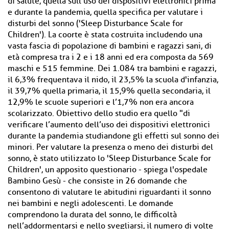
di salute, quella sull’uso dei dispositivi elettronici prima
e durante la pandemia, quella specifica per valutare i
disturbi del sonno ('Sleep Disturbance Scale for
Children'). La coorte è stata costruita includendo una
vasta fascia di popolazione di bambini e ragazzi sani, di
età compresa tra i 2 e i 18 anni ed era composta da 569
maschi e 515 femmine. Dei 1.084 tra bambini e ragazzi,
il 6,3% frequentava il nido, il 23,5% la scuola d'infanzia,
il 39,7% quella primaria, il 15,9% quella secondaria, il
12,9% le scuole superiori e l’1,7% non era ancora
scolarizzato. Obiettivo dello studio era quello "di
verificare l’aumento dell’uso dei dispositivi elettronici
durante la pandemia studiandone gli effetti sul sonno dei
minori. Per valutare la presenza o meno dei disturbi del
sonno, è stato utilizzato lo 'Sleep Disturbance Scale for
Children', un apposito questionario - spiega l'ospedale
Bambino Gesù - che consiste in 26 domande che
consentono di valutare le abitudini riguardanti il sonno
nei bambini e negli adolescenti. Le domande
comprendono la durata del sonno, le difficoltà
nell’addormentarsi e nello svegliarsi, il numero di volte