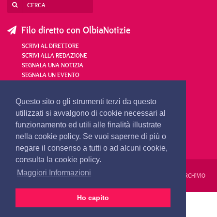
Filo diretto con OlbiaNotizie
SCRIVI AL DIRETTORE
SCRIVI ALLA REDAZIONE
SEGNALA UNA NOTIZIA
SEGNALA UN EVENTO
redazione@olbianotizie.it
Questo sito o gli strumenti terzi da questo
utilizzati si avvalgono di cookie necessari al
funzionamento ed utili alle finalità illustrate
nella cookie policy. Se vuoi saperne di più o
negare il consenso a tutti o ad alcuni cookie,
consulta la cookie policy.
Maggiori Informazioni
REDAZIONE
PUBBLICITÀ
PRIVACY E COOKIES
NOTE LEGALI
ARCHIVIO
Ho capito
PRIMA PAGINA
24 ORE
VIDEO