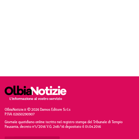
OlbiaNotizie.it © 2026 Damos Editore S.r.l.s
P.IVA 02650290907
Giornale quotidiano online iscritto nel registro stampa del Tribunale di Tempio
Pausania, decreto n°1/2016 V.G. 248/16 depositato il 01.04.2016