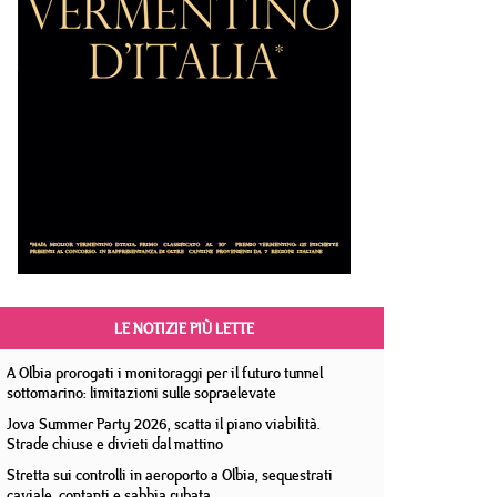
LE NOTIZIE PIÙ LETTE
A Olbia prorogati i monitoraggi per il futuro tunnel
sottomarino: limitazioni sulle sopraelevate
Jova Summer Party 2026, scatta il piano viabilità.
Strade chiuse e divieti dal mattino
Stretta sui controlli in aeroporto a Olbia, sequestrati
caviale, contanti e sabbia rubata