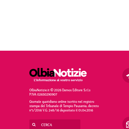
OlbiaNotizie.it © 2026 Damos Editore S.r.l.s
P.IVA 02650290907
Giornale quotidiano online iscritto nel registro
stampa del Tribunale di Tempio Pausania, decreto
n°1/2016 V.G. 248/16 depositato il 01.04.2016