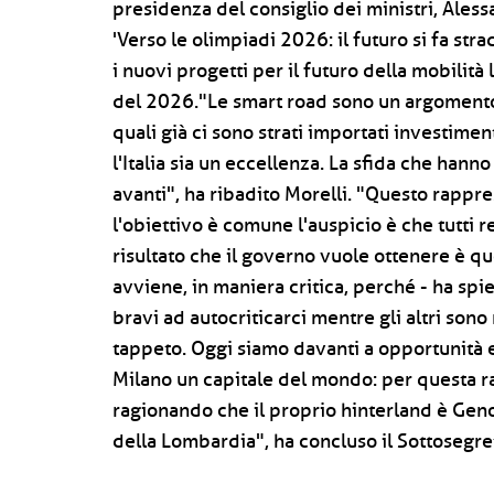
presidenza del consiglio dei ministri, Ales
'Verso le olimpiadi 2026: il futuro si fa str
i nuovi progetti per il futuro della mobilità
del 2026."Le smart road sono un argomento c
quali già ci sono strati importati investime
l'Italia sia un eccellenza. La sfida che han
avanti", ha ribadito Morelli. "Questo rappr
l'obiettivo è comune l'auspicio è che tutti 
risultato che il governo vuole ottenere è q
avviene, in maniera critica, perché - ha spi
bravi ad autocriticarci mentre gli altri sono
tappeto. Oggi siamo davanti a opportunità e
Milano un capitale del mondo: per questa r
ragionando che il proprio hinterland è Gen
della Lombardia", ha concluso il Sottosegre