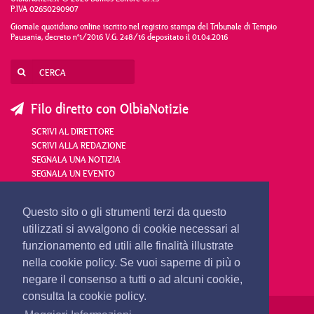
P.IVA 02650290907
Giornale quotidiano online iscritto nel registro stampa del Tribunale di Tempio
Pausania, decreto n°1/2016 V.G. 248/16 depositato il 01.04.2016
Filo diretto con OlbiaNotizie
SCRIVI AL DIRETTORE
SCRIVI ALLA REDAZIONE
SEGNALA UNA NOTIZIA
SEGNALA UN EVENTO
redazione@olbianotizie.it
Questo sito o gli strumenti terzi da questo
utilizzati si avvalgono di cookie necessari al
funzionamento ed utili alle finalità illustrate
nella cookie policy. Se vuoi saperne di più o
negare il consenso a tutti o ad alcuni cookie,
consulta la cookie policy.