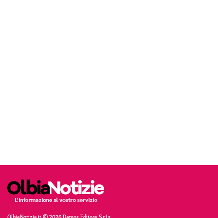
OlbiaNotizie.it © 2026 Damos Editore S.r.l.s