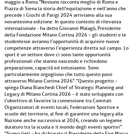
maggio a Roma.“Nessuno racconta meglio di Roma e
Piazza di Siena la storia dell'equitazione e nell’anno che
precede i Giochi di Parigi 2024 arriviamo alla sua
novantesima edizione. In questo contesto di rilevanza
internazionale - ha detto Giovanni Malagò, Presidente
della Fondazione Milano Cortina 2026 – gli studenti e le
studentesse avranno l’opportunità di acquisire nuove
competenze attraverso l’esperienza diretta sul campo. Lo
sport è un settore dove ci sono tante opportunità
professionali che stanno nascendo e richiedono
preparazione, capacità ed entusiasmo. Sono
particolarmente orgoglioso che tutto questo passi
attraverso Milano Cortina 2026".“Questo progetto –
spiega Diana Bianchedi Chief of Strategic Planning and
Legacy di Milano Cortina 2026 – è stato sviluppato con
l’obiettivo di favorire la connessione tra Comitati
Organizzatori di eventi locali, Federazioni Sportive e
scuole del territorio, al fine di garantire una legacy alla
Nazione anche successiva al 2026, creando un legame
duraturo tra la scuola e il mondo degli eventi sportivi”.
“Siamo lieti – ha dichiarato il Presidente della Fise Marco