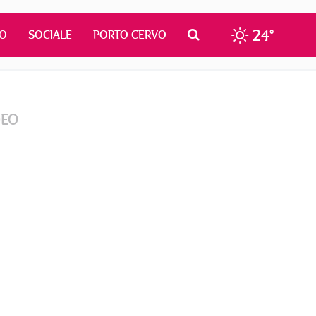
24°
MO
SOCIALE
PORTO CERVO
DEO