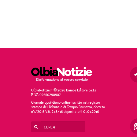
OlbiaNotizie.it © 2026 Damos Editore S.r.l.s
P.IVA 02650290907
Giornale quotidiano online iscritto nel registro
stampa del Tribunale di Tempio Pausania, decreto
n°1/2016 V.G. 248/16 depositato il 01.04.2016