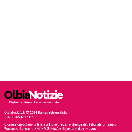
OlbiaNotizie.it © 2026 Damos Editore S.r.l.s
P.IVA 02650290907
Giornale quotidiano online iscritto nel registro stampa del Tribunale di Tempio
Pausania, decreto n°1/2016 V.G. 248/16 depositato il 01.04.2016