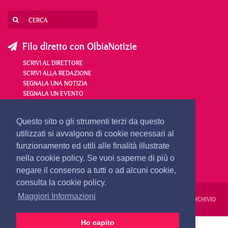
Filo diretto con OlbiaNotizie
SCRIVI AL DIRETTORE
SCRIVI ALLA REDAZIONE
SEGNALA UNA NOTIZIA
SEGNALA UN EVENTO
redazione@olbianotizie.it
Questo sito o gli strumenti terzi da questo
utilizzati si avvalgono di cookie necessari al
funzionamento ed utili alle finalità illustrate
nella cookie policy. Se vuoi saperne di più o
negare il consenso a tutti o ad alcuni cookie,
consulta la cookie policy.
Maggiori Informazioni
REDAZIONE
PUBBLICITÀ
PRIVACY E COOKIES
NOTE LEGALI
ARCHIVIO
Ho capito