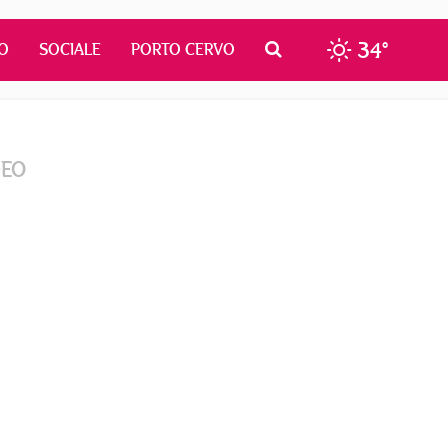
34°
O
SOCIALE
PORTO CERVO
DEO