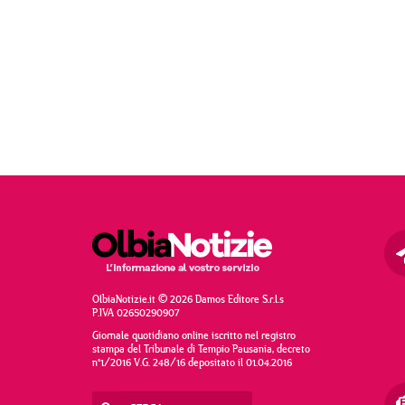
OlbiaNotizie.it © 2026 Damos Editore S.r.l.s
P.IVA 02650290907
Giornale quotidiano online iscritto nel registro
stampa del Tribunale di Tempio Pausania, decreto
n°1/2016 V.G. 248/16 depositato il 01.04.2016