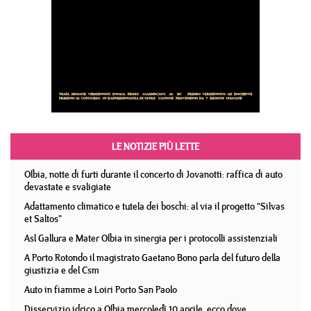
LE NOTIZIE PIÙ LETTE
Olbia, notte di furti durante il concerto di Jovanotti: raffica di auto
devastate e svaligiate
Adattamento climatico e tutela dei boschi: al via il progetto “Silvas
et Saltos”
Asl Gallura e Mater Olbia in sinergia per i protocolli assistenziali
A Porto Rotondo il magistrato Gaetano Bono parla del futuro della
giustizia e del Csm
Auto in fiamme a Loiri Porto San Paolo
Disservizio idrico a Olbia mercoledì 10 aprile, ecco dove