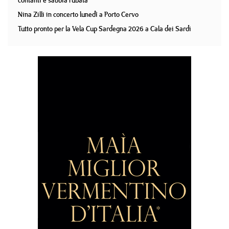
contanti e sabbia rubata
Nina Zilli in concerto lunedì a Porto Cervo
Tutto pronto per la Vela Cup Sardegna 2026 a Cala dei Sardi