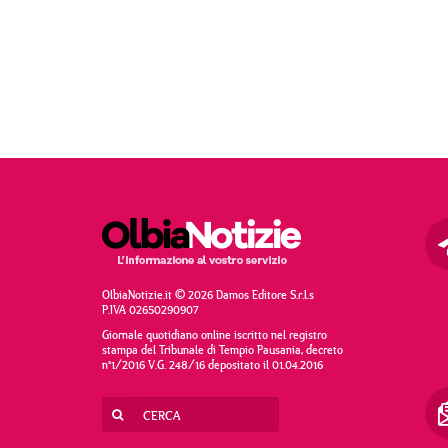
OlbiaNotizie.it © 2026 Damos Editore S.r.l.s
P.IVA 02650290907
Giornale quotidiano online iscritto nel registro
stampa del Tribunale di Tempio Pausania, decreto
n°1/2016 V.G. 248/16 depositato il 01.04.2016