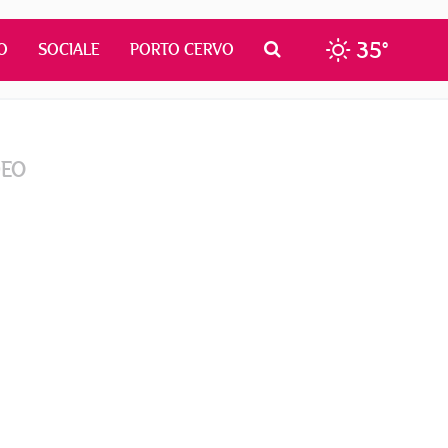
35°
O
SOCIALE
PORTO CERVO
DEO