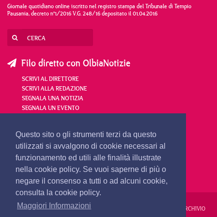
Giornale quotidiano online iscritto nel registro stampa del Tribunale di Tempio
Pausania, decreto n°1/2016 V.G. 248/16 depositato il 01.04.2016
Filo diretto con OlbiaNotizie
SCRIVI AL DIRETTORE
SCRIVI ALLA REDAZIONE
SEGNALA UNA NOTIZIA
SEGNALA UN EVENTO
redazione@olbianotizie.it
Questo sito o gli strumenti terzi da questo
utilizzati si avvalgono di cookie necessari al
funzionamento ed utili alle finalità illustrate
nella cookie policy. Se vuoi saperne di più o
negare il consenso a tutti o ad alcuni cookie,
consulta la cookie policy.
Maggiori Informazioni
REDAZIONE
PUBBLICITÀ
PRIVACY E COOKIES
NOTE LEGALI
ARCHIVIO