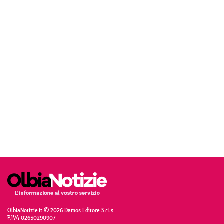
OlbiaNotizie.it © 2026 Damos Editore S.r.l.s
P.IVA 02650290907