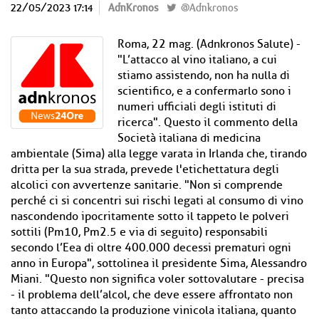
22/05/2023 17:14
AdnKronos
@Adnkronos
Roma, 22 mag. (Adnkronos Salute) -
"L’attacco al vino italiano, a cui
stiamo assistendo, non ha nulla di
scientifico, e a confermarlo sono i
numeri ufficiali degli istituti di
ricerca". Questo il commento della
Società italiana di medicina
ambientale (Sima) alla legge varata in Irlanda che, tirando
dritta per la sua strada, prevede l'etichettatura degli
alcolici con avvertenze sanitarie. "Non si comprende
perché ci si concentri sui rischi legati al consumo di vino
nascondendo ipocritamente sotto il tappeto le polveri
sottili (Pm10, Pm2.5 e via di seguito) responsabili
secondo l’Eea di oltre 400.000 decessi prematuri ogni
anno in Europa", sottolinea il presidente Sima, Alessandro
Miani. "Questo non significa voler sottovalutare - precisa
- il problema dell’alcol, che deve essere affrontato non
tanto attaccando la produzione vinicola italiana, quanto