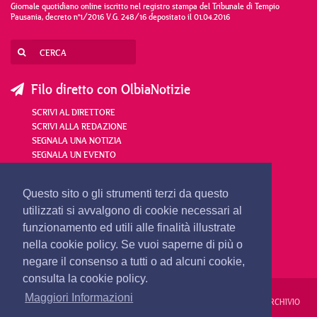
Giornale quotidiano online iscritto nel registro stampa del Tribunale di Tempio
Pausania, decreto n°1/2016 V.G. 248/16 depositato il 01.04.2016
Filo diretto con OlbiaNotizie
SCRIVI AL DIRETTORE
SCRIVI ALLA REDAZIONE
SEGNALA UNA NOTIZIA
SEGNALA UN EVENTO
redazione@olbianotizie.it
Questo sito o gli strumenti terzi da questo
utilizzati si avvalgono di cookie necessari al
funzionamento ed utili alle finalità illustrate
nella cookie policy. Se vuoi saperne di più o
negare il consenso a tutti o ad alcuni cookie,
consulta la cookie policy.
Maggiori Informazioni
REDAZIONE
PUBBLICITÀ
PRIVACY E COOKIES
NOTE LEGALI
ARCHIVIO