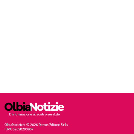
OlbiaNotizie.it © 2026 Damos Editore S.r.l.s
P.IVA 02650290907