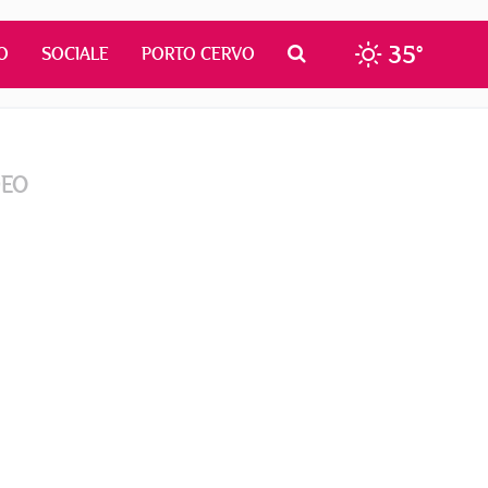
35°
O
SOCIALE
PORTO CERVO
DEO