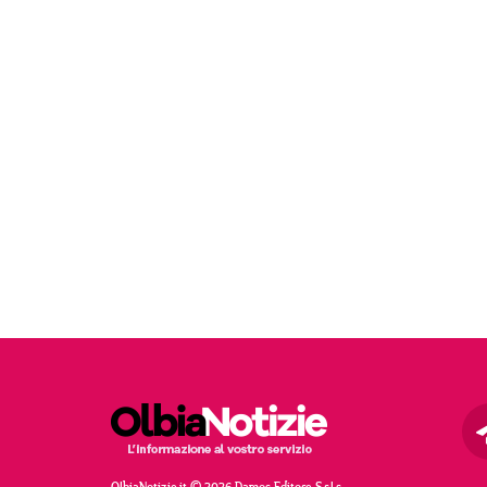
OlbiaNotizie.it © 2026 Damos Editore S.r.l.s