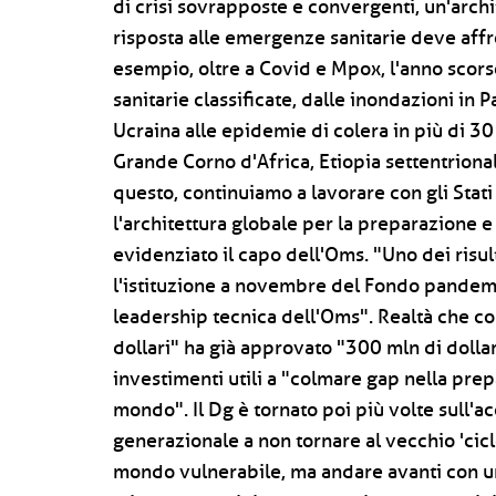
di crisi sovrapposte e convergenti, un'archi
risposta alle emergenze sanitarie deve aff
esempio, oltre a Covid e Mpox, l'anno scor
sanitarie classificate, dalle inondazioni in P
Ucraina alle epidemie di colera in più di 3
Grande Corno d'Africa, Etiopia settentriona
questo, continuiamo a lavorare con gli Stat
l'architettura globale per la preparazione e l
evidenziato il capo dell'Oms. "Uno dei risul
l'istituzione a novembre del Fondo pandemi
leadership tecnica dell'Oms". Realtà che con
dollari" ha già approvato "300 mln di dolla
investimenti utili a "colmare gap nella prep
mondo". Il Dg è tornato poi più volte sull
generazionale a non tornare al vecchio 'cicl
mondo vulnerabile, ma andare avanti con u