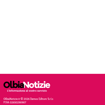
OlbiaNotizie.it © 2026 Damos Editore S.r.l.s
P.IVA 02650290907