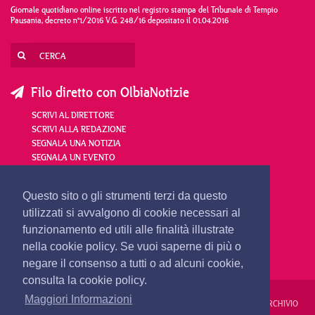
Giornale quotidiano online iscritto nel registro stampa del Tribunale di Tempio
Pausania, decreto n°1/2016 V.G. 248/16 depositato il 01.04.2016
Filo diretto con OlbiaNotizie
SCRIVI AL DIRETTORE
SCRIVI ALLA REDAZIONE
SEGNALA UNA NOTIZIA
SEGNALA UN EVENTO
redazione@olbianotizie.it
Questo sito o gli strumenti terzi da questo
utilizzati si avvalgono di cookie necessari al
funzionamento ed utili alle finalità illustrate
nella cookie policy. Se vuoi saperne di più o
negare il consenso a tutti o ad alcuni cookie,
consulta la cookie policy.
Maggiori Informazioni
REDAZIONE
PUBBLICITÀ
PRIVACY E COOKIES
NOTE LEGALI
ARCHIVIO