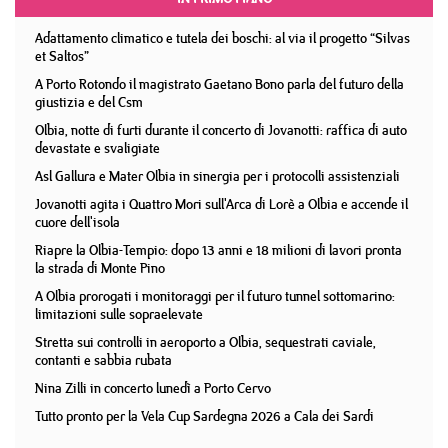
Adattamento climatico e tutela dei boschi: al via il progetto “Silvas
et Saltos”
A Porto Rotondo il magistrato Gaetano Bono parla del futuro della
giustizia e del Csm
Olbia, notte di furti durante il concerto di Jovanotti: raffica di auto
devastate e svaligiate
Asl Gallura e Mater Olbia in sinergia per i protocolli assistenziali
Jovanotti agita i Quattro Mori sull'Arca di Lorè a Olbia e accende il
cuore dell'isola
Riapre la Olbia-Tempio: dopo 13 anni e 18 milioni di lavori pronta
la strada di Monte Pino
A Olbia prorogati i monitoraggi per il futuro tunnel sottomarino:
limitazioni sulle sopraelevate
Stretta sui controlli in aeroporto a Olbia, sequestrati caviale,
contanti e sabbia rubata
Nina Zilli in concerto lunedì a Porto Cervo
Tutto pronto per la Vela Cup Sardegna 2026 a Cala dei Sardi