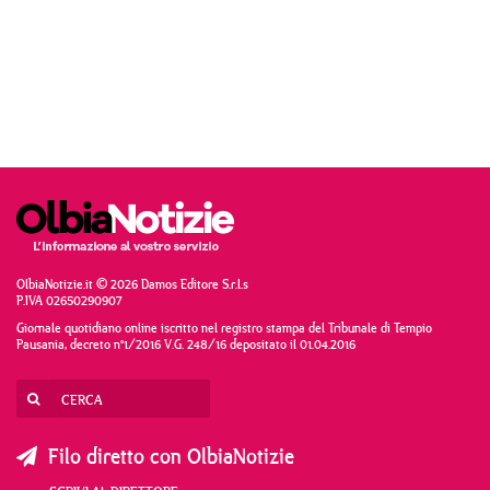
OlbiaNotizie.it © 2026 Damos Editore S.r.l.s
P.IVA 02650290907
Giornale quotidiano online iscritto nel registro stampa del Tribunale di Tempio
Pausania, decreto n°1/2016 V.G. 248/16 depositato il 01.04.2016
Filo diretto con OlbiaNotizie