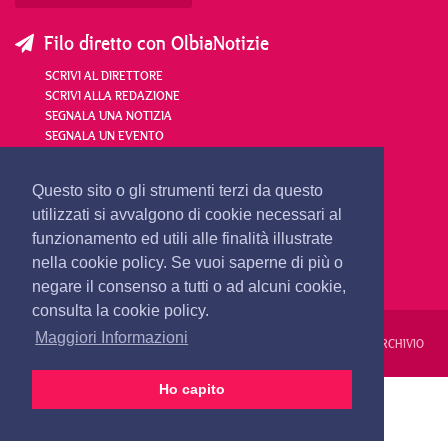
Filo diretto con OlbiaNotizie
SCRIVI AL DIRETTORE
SCRIVI ALLA REDAZIONE
SEGNALA UNA NOTIZIA
SEGNALA UN EVENTO
redazione@olbianotizie.it
Questo sito o gli strumenti terzi da questo
utilizzati si avvalgono di cookie necessari al
funzionamento ed utili alle finalità illustrate
nella cookie policy. Se vuoi saperne di più o
negare il consenso a tutti o ad alcuni cookie,
consulta la cookie policy.
Maggiori Informazioni
REDAZIONE
PUBBLICITÀ
PRIVACY E COOKIES
NOTE LEGALI
ARCHIVIO
Ho capito
PRIMA PAGINA
24 ORE
VIDEO