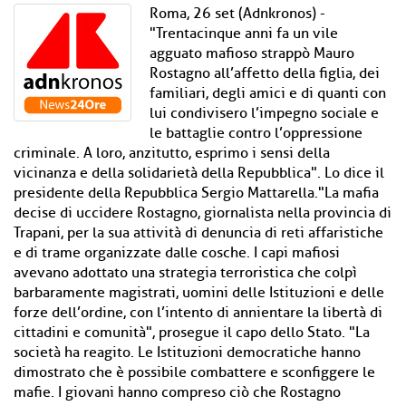
Roma, 26 set (Adnkronos) -
"Trentacinque anni fa un vile
agguato mafioso strappò Mauro
Rostagno all’affetto della figlia, dei
familiari, degli amici e di quanti con
lui condivisero l’impegno sociale e
le battaglie contro l’oppressione
criminale. A loro, anzitutto, esprimo i sensi della
vicinanza e della solidarietà della Repubblica". Lo dice il
presidente della Repubblica Sergio Mattarella."La mafia
decise di uccidere Rostagno, giornalista nella provincia di
Trapani, per la sua attività di denuncia di reti affaristiche
e di trame organizzate dalle cosche. I capi mafiosi
avevano adottato una strategia terroristica che colpì
barbaramente magistrati, uomini delle Istituzioni e delle
forze dell’ordine, con l’intento di annientare la libertà di
cittadini e comunità", prosegue il capo dello Stato. "La
società ha reagito. Le Istituzioni democratiche hanno
dimostrato che è possibile combattere e sconfiggere le
mafie. I giovani hanno compreso ciò che Rostagno