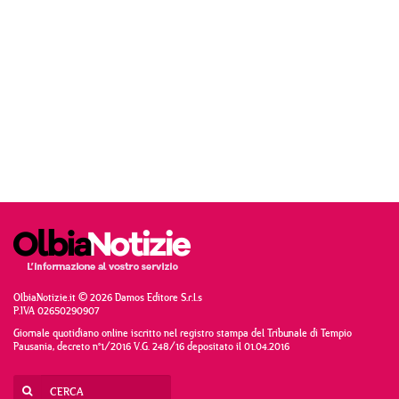
OlbiaNotizie.it © 2026 Damos Editore S.r.l.s
P.IVA 02650290907
Giornale quotidiano online iscritto nel registro stampa del Tribunale di Tempio
Pausania, decreto n°1/2016 V.G. 248/16 depositato il 01.04.2016