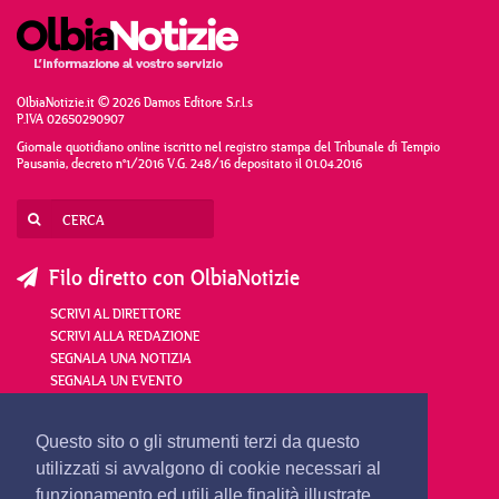
OlbiaNotizie.it © 2026 Damos Editore S.r.l.s
P.IVA 02650290907
Giornale quotidiano online iscritto nel registro stampa del Tribunale di Tempio
Pausania, decreto n°1/2016 V.G. 248/16 depositato il 01.04.2016
Filo diretto con OlbiaNotizie
SCRIVI AL DIRETTORE
SCRIVI ALLA REDAZIONE
SEGNALA UNA NOTIZIA
SEGNALA UN EVENTO
redazione@olbianotizie.it
Questo sito o gli strumenti terzi da questo
utilizzati si avvalgono di cookie necessari al
funzionamento ed utili alle finalità illustrate