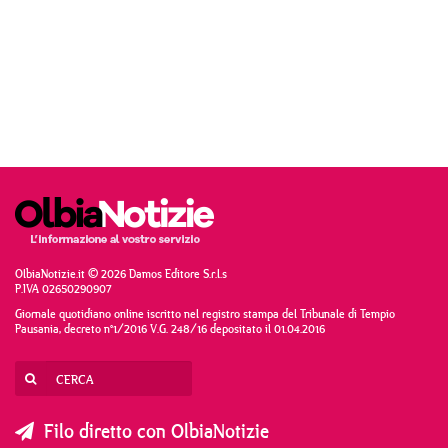
OlbiaNotizie.it © 2026 Damos Editore S.r.l.s
P.IVA 02650290907
Giornale quotidiano online iscritto nel registro stampa del Tribunale di Tempio
Pausania, decreto n°1/2016 V.G. 248/16 depositato il 01.04.2016
Filo diretto con OlbiaNotizie