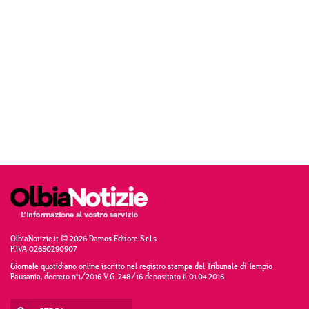
OlbiaNotizie.it © 2026 Damos Editore S.r.l.s
P.IVA 02650290907
Giornale quotidiano online iscritto nel registro stampa del Tribunale di Tempio
Pausania, decreto n°1/2016 V.G. 248/16 depositato il 01.04.2016