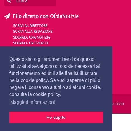
Filo diretto con OlbiaNotizie
SCRIVI AL DIRETTORE
SCRIVI ALLA REDAZIONE
SEGNALA UNA NOTIZIA
SEGNALA UN EVENTO
redazione@olbianotizie.it
Questo sito o gli strumenti terzi da questo
utilizzati si avvalgono di cookie necessari al
funzionamento ed utili alle finalità illustrate
nella cookie policy. Se vuoi saperne di più o
negare il consenso a tutti o ad alcuni cookie,
consulta la cookie policy.
Maggiori Informazioni
REDAZIONE
PUBBLICITÀ
PRIVACY E COOKIES
NOTE LEGALI
ARCHIVIO
Ho capito
PRIMA PAGINA
24 ORE
VIDEO