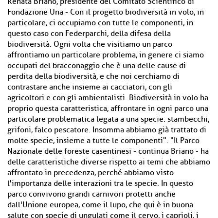
Renata Briano, presidente del Comitato Scientifico di
Fondazione Una - Con il progetto biodiversità in volo, in
particolare, ci occupiamo con tutte le componenti, in
questo caso con Federparchi, della difesa della
biodiversità. Ogni volta che visitiamo un parco
affrontiamo un particolare problema, in genere ci siamo
occupati del bracconaggio che è una delle cause di
perdita della biodiversità, e che noi cerchiamo di
contrastare anche insieme ai cacciatori, con gli
agricoltori e con gli ambientalisti. Biodiversità in volo ha
proprio questa caratteristica, affrontare in ogni parco una
particolare problematica legata a una specie: stambecchi,
grifoni, falco pescatore. Insomma abbiamo già trattato di
molte specie, insieme a tutte le componenti". "Il Parco
Nazionale delle foreste casentinesi - continua Briano - ha
delle caratteristiche diverse rispetto ai temi che abbiamo
affrontato in precedenza, perché abbiamo visto
l'importanza delle interazioni tra le specie. In questo
parco convivono grandi carnivori protetti anche
dall'Unione europea, come il lupo, che qui è in buona
salute con specie di ungulati come il cervo, i caprioli, i