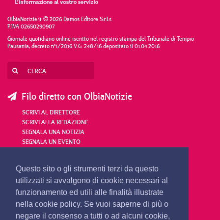
OlbiaNotizie.it © 2026 Damos Editore S.r.l.s
P.IVA 02650290907
Giornale quotidiano online iscritto nel registro stampa del Tribunale di Tempio
Pausania, decreto n°1/2016 V.G. 248/16 depositato il 01.04.2016
Filo diretto con OlbiaNotizie
SCRIVI AL DIRETTORE
SCRIVI ALLA REDAZIONE
SEGNALA UNA NOTIZIA
SEGNALA UN EVENTO
redazione@olbianotizie.it
Questo sito o gli strumenti terzi da questo
utilizzati si avvalgono di cookie necessari al
funzionamento ed utili alle finalità illustrate
nella cookie policy. Se vuoi saperne di più o
negare il consenso a tutti o ad alcuni cookie,