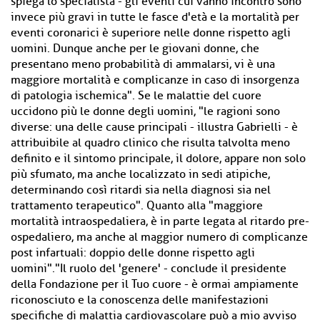
spiega lo specialista - gli eventi cui vanno incontro sono
invece più gravi in tutte le fasce d'età e la mortalità per
eventi coronarici è superiore nelle donne rispetto agli
uomini. Dunque anche per le giovani donne, che
presentano meno probabilità di ammalarsi, vi è una
maggiore mortalità e complicanze in caso di insorgenza
di patologia ischemica". Se le malattie del cuore
uccidono più le donne degli uomini, "le ragioni sono
diverse: una delle cause principali - illustra Gabrielli - è
attribuibile al quadro clinico che risulta talvolta meno
definito e il sintomo principale, il dolore, appare non solo
più sfumato, ma anche localizzato in sedi atipiche,
determinando così ritardi sia nella diagnosi sia nel
trattamento terapeutico". Quanto alla "maggiore
mortalità intraospedaliera, è in parte legata al ritardo pre-
ospedaliero, ma anche al maggior numero di complicanze
post infartuali: doppio delle donne rispetto agli
uomini"."Il ruolo del 'genere' - conclude il presidente
della Fondazione per il Tuo cuore - è ormai ampiamente
riconosciuto e la conoscenza delle manifestazioni
specifiche di malattia cardiovascolare può a mio avviso