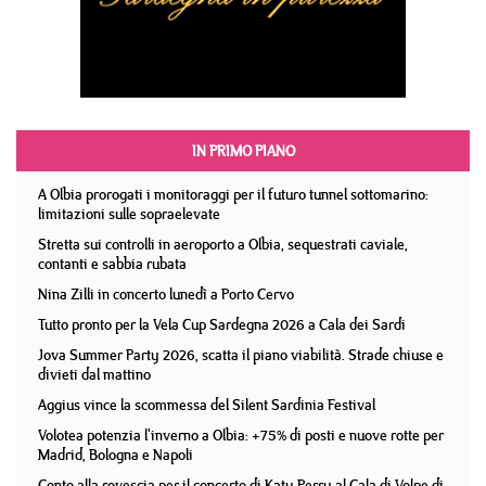
IN PRIMO PIANO
A Olbia prorogati i monitoraggi per il futuro tunnel sottomarino:
limitazioni sulle sopraelevate
Stretta sui controlli in aeroporto a Olbia, sequestrati caviale,
contanti e sabbia rubata
Nina Zilli in concerto lunedì a Porto Cervo
Tutto pronto per la Vela Cup Sardegna 2026 a Cala dei Sardi
Jova Summer Party 2026, scatta il piano viabilità. Strade chiuse e
divieti dal mattino
Aggius vince la scommessa del Silent Sardinia Festival
Volotea potenzia l'inverno a Olbia: +75% di posti e nuove rotte per
Madrid, Bologna e Napoli
Conto alla rovescia per il concerto di Katy Perry al Cala di Volpe di