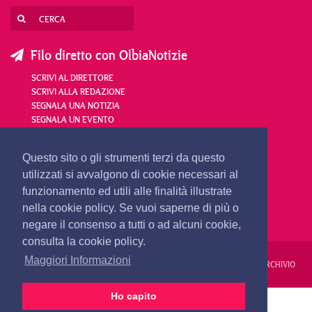
Filo diretto con OlbiaNotizie
SCRIVI AL DIRETTORE
SCRIVI ALLA REDAZIONE
SEGNALA UNA NOTIZIA
SEGNALA UN EVENTO
redazione@olbianotizie.it
Questo sito o gli strumenti terzi da questo
utilizzati si avvalgono di cookie necessari al
funzionamento ed utili alle finalità illustrate
nella cookie policy. Se vuoi saperne di più o
negare il consenso a tutti o ad alcuni cookie,
consulta la cookie policy.
Maggiori Informazioni
REDAZIONE
PUBBLICITÀ
PRIVACY E COOKIES
NOTE LEGALI
ARCHIVIO
Ho capito
PRIMA PAGINA
24 ORE
VIDEO