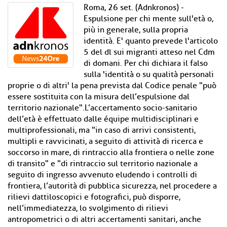
Roma, 26 set. (Adnkronos) -
Espulsione per chi mente sull'età o,
più in generale, sulla propria
identità. E' quanto prevede l'articolo
5 del dl sui migranti atteso nel Cdm
di domani. Per chi dichiara il falso
sulla 'identità o su qualità personali
proprie o di altri' la pena prevista dal Codice penale "può
essere sostituita con la misura dell’espulsione dal
territorio nazionale".L’accertamento socio-sanitario
dell’età è effettuato dalle équipe multidisciplinari e
multiprofessionali, ma "in caso di arrivi consistenti,
multipli e ravvicinati, a seguito di attività di ricerca e
soccorso in mare, di rintraccio alla frontiera o nelle zone
di transito" e "di rintraccio sul territorio nazionale a
seguito di ingresso avvenuto eludendo i controlli di
frontiera, l’autorità di pubblica sicurezza, nel procedere a
rilievi dattiloscopici e fotografici, può disporre,
nell’immediatezza, lo svolgimento di rilievi
antropometrici o di altri accertamenti sanitari, anche