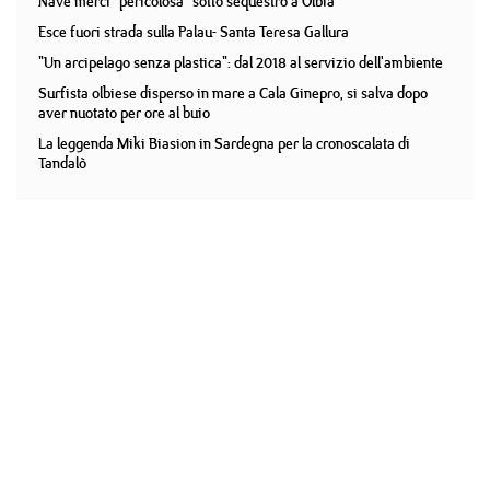
Nave merci "pericolosa" sotto sequestro a Olbia
Esce fuori strada sulla Palau- Santa Teresa Gallura
"Un arcipelago senza plastica": dal 2018 al servizio dell'ambiente
Surfista olbiese disperso in mare a Cala Ginepro, si salva dopo
aver nuotato per ore al buio
La leggenda Miki Biasion in Sardegna per la cronoscalata di
Tandalò