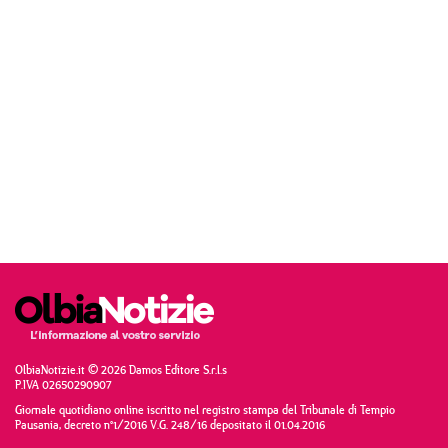
OlbiaNotizie.it © 2026 Damos Editore S.r.l.s
P.IVA 02650290907
Giornale quotidiano online iscritto nel registro stampa del Tribunale di Tempio
Pausania, decreto n°1/2016 V.G. 248/16 depositato il 01.04.2016