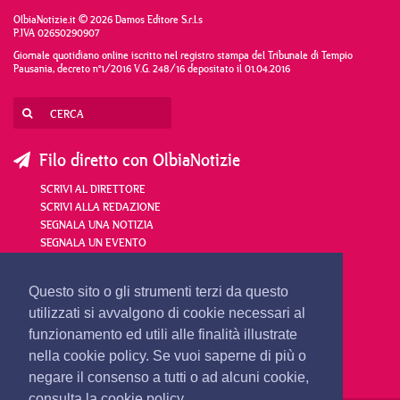
OlbiaNotizie.it © 2026 Damos Editore S.r.l.s
P.IVA 02650290907
Giornale quotidiano online iscritto nel registro stampa del Tribunale di Tempio
Pausania, decreto n°1/2016 V.G. 248/16 depositato il 01.04.2016
Filo diretto con OlbiaNotizie
SCRIVI AL DIRETTORE
SCRIVI ALLA REDAZIONE
SEGNALA UNA NOTIZIA
SEGNALA UN EVENTO
redazione@olbianotizie.it
Questo sito o gli strumenti terzi da questo
utilizzati si avvalgono di cookie necessari al
funzionamento ed utili alle finalità illustrate
nella cookie policy. Se vuoi saperne di più o
negare il consenso a tutti o ad alcuni cookie,
consulta la cookie policy.