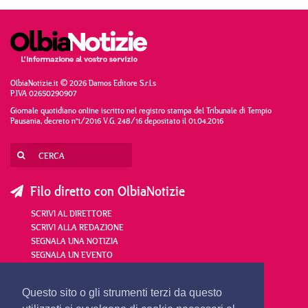
OlbiaNotizie.it © 2026 Damos Editore S.r.l.s
P.IVA 02650290907
Giornale quotidiano online iscritto nel registro stampa del Tribunale di Tempio
Pausania, decreto n°1/2016 V.G. 248/16 depositato il 01.04.2016
Filo diretto con OlbiaNotizie
SCRIVI AL DIRETTORE
SCRIVI ALLA REDAZIONE
SEGNALA UNA NOTIZIA
SEGNALA UN EVENTO
redazione@olbianotizie.it
Questo sito o gli strumenti terzi da questo