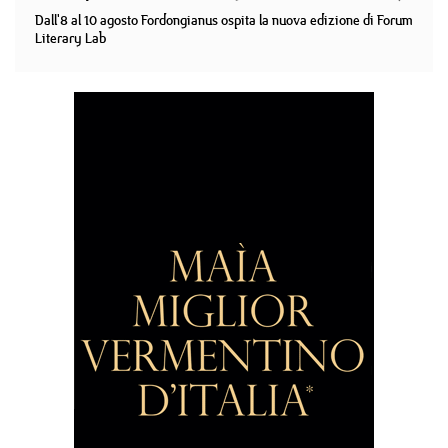
Dall'8 al 10 agosto Fordongianus ospita la nuova edizione di Forum
Literary Lab