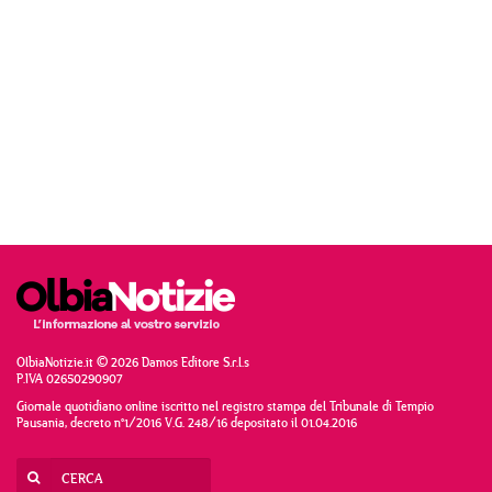
OlbiaNotizie.it © 2026 Damos Editore S.r.l.s
P.IVA 02650290907
Giornale quotidiano online iscritto nel registro stampa del Tribunale di Tempio
Pausania, decreto n°1/2016 V.G. 248/16 depositato il 01.04.2016