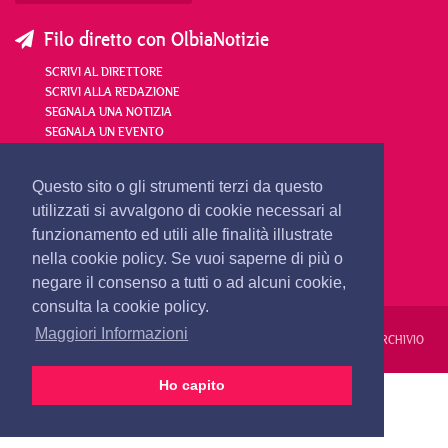
Filo diretto con OlbiaNotizie
SCRIVI AL DIRETTORE
SCRIVI ALLA REDAZIONE
SEGNALA UNA NOTIZIA
SEGNALA UN EVENTO
redazione@olbianotizie.it
Questo sito o gli strumenti terzi da questo
utilizzati si avvalgono di cookie necessari al
funzionamento ed utili alle finalità illustrate
nella cookie policy. Se vuoi saperne di più o
negare il consenso a tutti o ad alcuni cookie,
consulta la cookie policy.
Maggiori Informazioni
REDAZIONE
PUBBLICITÀ
PRIVACY E COOKIES
NOTE LEGALI
ARCHIVIO
Ho capito
PRIMA PAGINA
24 ORE
VIDEO