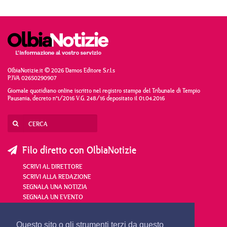
OlbiaNotizie.it © 2026 Damos Editore S.r.l.s
P.IVA 02650290907
Giornale quotidiano online iscritto nel registro stampa del Tribunale di Tempio
Pausania, decreto n°1/2016 V.G. 248/16 depositato il 01.04.2016
Filo diretto con OlbiaNotizie
SCRIVI AL DIRETTORE
SCRIVI ALLA REDAZIONE
SEGNALA UNA NOTIZIA
SEGNALA UN EVENTO
redazione@olbianotizie.it
Questo sito o gli strumenti terzi da questo