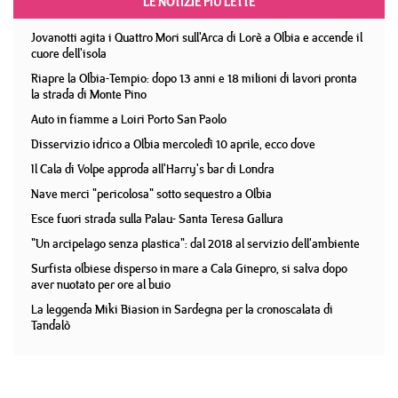
LE NOTIZIE PIÙ LETTE
Jovanotti agita i Quattro Mori sull'Arca di Lorè a Olbia e accende il
cuore dell'isola
Riapre la Olbia-Tempio: dopo 13 anni e 18 milioni di lavori pronta
la strada di Monte Pino
Auto in fiamme a Loiri Porto San Paolo
Disservizio idrico a Olbia mercoledì 10 aprile, ecco dove
Il Cala di Volpe approda all'Harry's bar di Londra
Nave merci "pericolosa" sotto sequestro a Olbia
Esce fuori strada sulla Palau- Santa Teresa Gallura
"Un arcipelago senza plastica": dal 2018 al servizio dell'ambiente
Surfista olbiese disperso in mare a Cala Ginepro, si salva dopo
aver nuotato per ore al buio
La leggenda Miki Biasion in Sardegna per la cronoscalata di
Tandalò