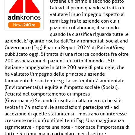
Ottiene un primo e secondo posto
Gilead: il primo quando si tratta di
valutare il suo impegno rispetto ai
temi Esg fra le aziende con cui i
pazienti collaborano, il secondo
quando la classifica riguarda tutte le
aziende. E' quanto risulta dall''Environmental, Social and
Governance (Esg) Pharma Report 2024' di PatientView,
pubblicato oggi. Si tratta di una ricerca condotta fra oltre
700 associazioni di pazienti di tutto il mondo - 50
italiane - impegnate in oltre 200 aree di patologie, che
ha valutato l'impegno delle principali aziende
farmaceutiche sui temi Esg: la sostenibilità ambientale
(Environmental), l'equità e l'impatto sociale (Social),
l'eticità nel comportamento di impresa
(Governance).Secondo i risultati dalla ricerca, che si è
svolta in 74 nazioni, le associazioni partecipanti - ad
accezione di quelle statunitensi - mostrano un interesse
crescente nei confronti dei temi Esg. Una maggioranza
significativa - riporta una nota - riconosce l'importanza di
tutti e 3 i temi, ma in particolare, per il settore