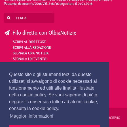
Pausania, decreto n°1/2016 V.G. 248/16 depositato il 01.04.2016
Filo diretto con OlbiaNotizie
SCRIVI AL DIRETTORE
SCRIVI ALLA REDAZIONE
SEGNALA UNA NOTIZIA
SEGNALA UN EVENTO
redazione@olbianotizie.it
Questo sito o gli strumenti terzi da questo
utilizzati si avvalgono di cookie necessari al
funzionamento ed utili alle finalità illustrate
nella cookie policy. Se vuoi saperne di più o
negare il consenso a tutti o ad alcuni cookie,
consulta la cookie policy.
Maggiori Informazioni
REDAZIONE
PUBBLICITÀ
PRIVACY E COOKIES
NOTE LEGALI
ARCHIVIO