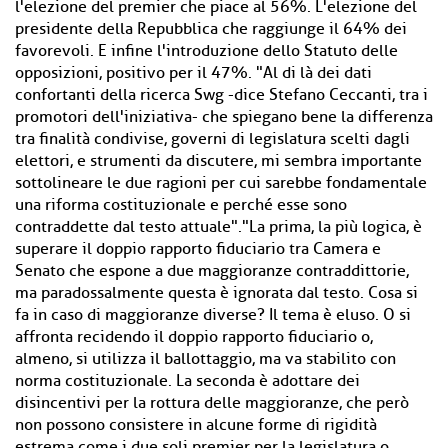
l'elezione del premier che piace al 56%. L'elezione del
presidente della Repubblica che raggiunge il 64% dei
favorevoli. E infine l'introduzione dello Statuto delle
opposizioni, positivo per il 47%. "Al di là dei dati
confortanti della ricerca Swg -dice Stefano Ceccanti, tra i
promotori dell'iniziativa- che spiegano bene la differenza
tra finalità condivise, governi di legislatura scelti dagli
elettori, e strumenti da discutere, mi sembra importante
sottolineare le due ragioni per cui sarebbe fondamentale
una riforma costituzionale e perché esse sono
contraddette dal testo attuale"."La prima, la più logica, è
superare il doppio rapporto fiduciario tra Camera e
Senato che espone a due maggioranze contraddittorie,
ma paradossalmente questa è ignorata dal testo. Cosa si
fa in caso di maggioranze diverse? Il tema è eluso. O si
affronta recidendo il doppio rapporto fiduciario o,
almeno, si utilizza il ballottaggio, ma va stabilito con
norma costituzionale. La seconda è adottare dei
disincentivi per la rottura delle maggioranze, che però
non possono consistere in alcune forme di rigidità
estrema come i due soli premier per la legislatura o