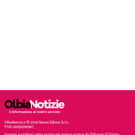
OlbiaNotizie.it © 2026 Damos Editore S.r.l.s
P.IVA 02650290907
Giornale quotidiano online iscritto nel registro stampa del Tribunale di Tempio