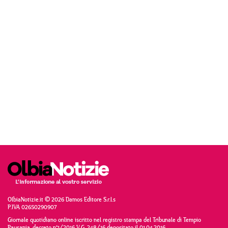
OlbiaNotizie.it © 2026 Damos Editore S.r.l.s
P.IVA 02650290907
Giornale quotidiano online iscritto nel registro stampa del Tribunale di Tempio
Pausania, decreto n°1/2016 V.G. 248/16 depositato il 01.04.2016