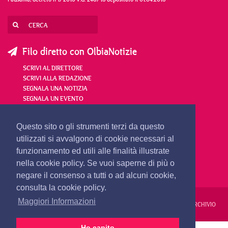
Filo diretto con OlbiaNotizie
SCRIVI AL DIRETTORE
SCRIVI ALLA REDAZIONE
SEGNALA UNA NOTIZIA
SEGNALA UN EVENTO
redazione@olbianotizie.it
Questo sito o gli strumenti terzi da questo
utilizzati si avvalgono di cookie necessari al
funzionamento ed utili alle finalità illustrate
nella cookie policy. Se vuoi saperne di più o
negare il consenso a tutti o ad alcuni cookie,
consulta la cookie policy.
Maggiori Informazioni
REDAZIONE
PUBBLICITÀ
PRIVACY E COOKIES
NOTE LEGALI
ARCHIVIO
Ho capito