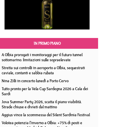
IN PRIMO PIANO
A Olbia prorogati i monitoraggi per il futuro tunnel
sottomarino: limitazioni sulle sopraelevate
Stretta sui controlli in aeroporto a Olbia, sequestrati
caviale, contanti e sabbia rubata
Nina Zilli in concerto lunedì a Porto Cervo
Tutto pronto per la Vela Cup Sardegna 2026 a Cala dei
Sardi
Jova Summer Party 2026, scatta il piano viabilità.
Strade chiuse e divieti dal mattino
Aggius vince la scommessa del Silent Sardinia Festival
Volotea potenzia l'inverno a Olbia: +75% di posti e