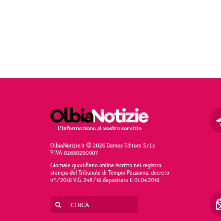
OlbiaNotizie.it © 2026 Damos Editore S.r.l.s
P.IVA 02650290907
Giornale quotidiano online iscritto nel registro
stampa del Tribunale di Tempio Pausania, decreto
n°1/2016 V.G. 248/16 depositato il 01.04.2016