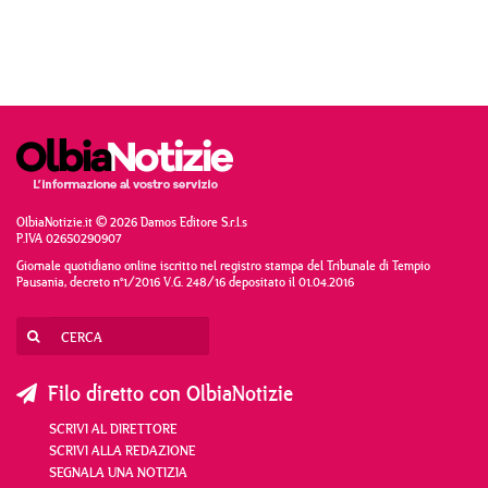
OlbiaNotizie.it © 2026 Damos Editore S.r.l.s
P.IVA 02650290907
Giornale quotidiano online iscritto nel registro stampa del Tribunale di Tempio
Pausania, decreto n°1/2016 V.G. 248/16 depositato il 01.04.2016
Filo diretto con OlbiaNotizie
SCRIVI AL DIRETTORE
SCRIVI ALLA REDAZIONE
SEGNALA UNA NOTIZIA