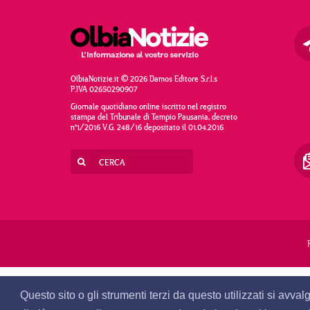
OlbiaNotizie.it © 2026 Damos Editore S.r.l.s
P.IVA 02650290907
Giornale quotidiano online iscritto nel registro
stampa del Tribunale di Tempio Pausania, decreto
n°1/2016 V.G. 248/16 depositato il 01.04.2016
Questo sito o gli strumenti terzi da questo utilizzati si avva