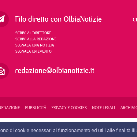
Filo diretto con OlbiaNotizie
C
SCRIVI AL DIRETTORE
SCRIVI ALLA REDAZIONE
SEGNALA UNA NOTIZIA
SEGNALA UN EVENTO
redazione@olbianotizie.it
REDAZIONE
PUBBLICITÀ
PRIVACY E COOKIES
NOTE LEGALI
ARCHIVI
PRIMA PAGINA
VI
24 ORE
lgono di cookie necessari al funzionamento ed utili alle finalità i