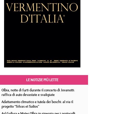
LE NOTIZIE PIÙ LETTE
Olbia, notte di furti durante il concerto di Jovanotti:
raffica di auto devastate e svaligiate
Adattamento climatico e tutela dei boschi: al via il
progetto “Silvas et Saltos”
Asl Gallura e Mater Olbia in sinergia per i protocolli