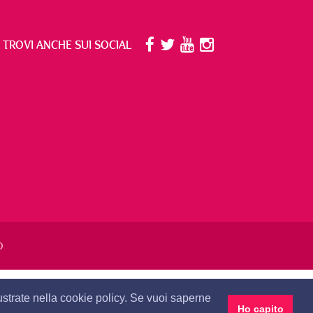
I TROVI ANCHE SUI SOCIAL
O
DEO
llustrate nella cookie policy. Se vuoi saperne
Ho capito