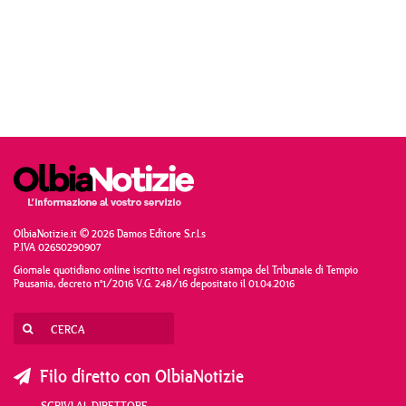
OlbiaNotizie.it © 2026 Damos Editore S.r.l.s
P.IVA 02650290907
Giornale quotidiano online iscritto nel registro stampa del Tribunale di Tempio
Pausania, decreto n°1/2016 V.G. 248/16 depositato il 01.04.2016
Filo diretto con OlbiaNotizie
SCRIVI AL DIRETTORE