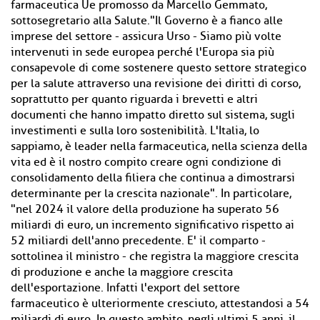
farmaceutica Ue promosso da Marcello Gemmato,
sottosegretario alla Salute."Il Governo è a fianco alle
imprese del settore - assicura Urso - Siamo più volte
intervenuti in sede europea perché l'Europa sia più
consapevole di come sostenere questo settore strategico
per la salute attraverso una revisione dei diritti di corso,
soprattutto per quanto riguarda i brevetti e altri
documenti che hanno impatto diretto sul sistema, sugli
investimenti e sulla loro sostenibilità. L'Italia, lo
sappiamo, è leader nella farmaceutica, nella scienza della
vita ed è il nostro compito creare ogni condizione di
consolidamento della filiera che continua a dimostrarsi
determinante per la crescita nazionale". In particolare,
"nel 2024 il valore della produzione ha superato 56
miliardi di euro, un incremento significativo rispetto ai
52 miliardi dell'anno precedente. E' il comparto -
sottolinea il ministro - che registra la maggiore crescita
di produzione e anche la maggiore crescita
dell'esportazione. Infatti l'export del settore
farmaceutico è ulteriormente cresciuto, attestandosi a 54
miliardi di euro. In questo ambito, negli ultimi 5 anni, il