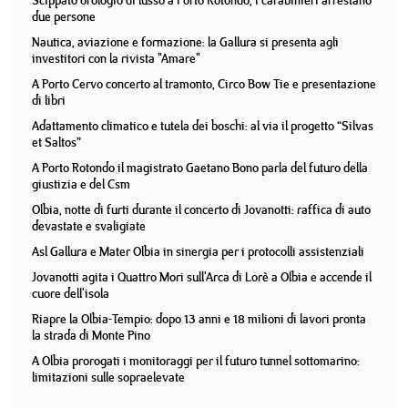
Scippato orologio di lusso a Porto Rotondo, i carabinieri arrestano
due persone
Nautica, aviazione e formazione: la Gallura si presenta agli
investitori con la rivista "Amare"
A Porto Cervo concerto al tramonto, Circo Bow Tie e presentazione
di libri
Adattamento climatico e tutela dei boschi: al via il progetto “Silvas
et Saltos”
A Porto Rotondo il magistrato Gaetano Bono parla del futuro della
giustizia e del Csm
Olbia, notte di furti durante il concerto di Jovanotti: raffica di auto
devastate e svaligiate
Asl Gallura e Mater Olbia in sinergia per i protocolli assistenziali
Jovanotti agita i Quattro Mori sull'Arca di Lorè a Olbia e accende il
cuore dell'isola
Riapre la Olbia-Tempio: dopo 13 anni e 18 milioni di lavori pronta
la strada di Monte Pino
A Olbia prorogati i monitoraggi per il futuro tunnel sottomarino:
limitazioni sulle sopraelevate