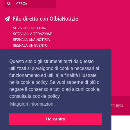
Filo diretto con OlbiaNotizie
SCRIVI AL DIRETTORE
SCRIVI ALLA REDAZIONE
SEGNALA UNA NOTIZIA
SEGNALA UN EVENTO
redazione@olbianotizie.it
Questo sito o gli strumenti terzi da questo
utilizzati si avvalgono di cookie necessari al
funzionamento ed utili alle finalità illustrate
nella cookie policy. Se vuoi saperne di più o
negare il consenso a tutti o ad alcuni cookie,
consulta la cookie policy.
Maggiori Informazioni
REDAZIONE
PUBBLICITÀ
PRIVACY E COOKIES
NOTE LEGALI
ARCHIVIO
Ho capito
PRIMA PAGINA
24 ORE
VIDEO