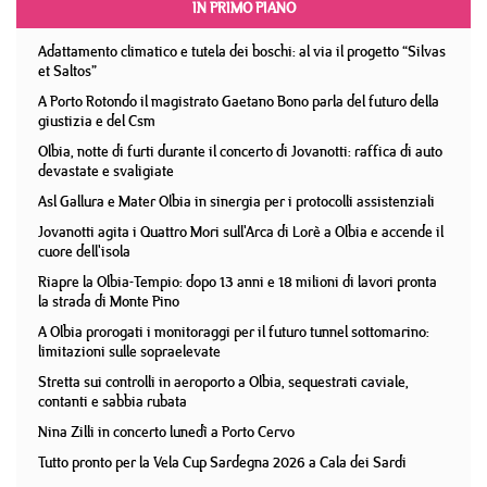
IN PRIMO PIANO
Adattamento climatico e tutela dei boschi: al via il progetto “Silvas
et Saltos”
A Porto Rotondo il magistrato Gaetano Bono parla del futuro della
giustizia e del Csm
Olbia, notte di furti durante il concerto di Jovanotti: raffica di auto
devastate e svaligiate
Asl Gallura e Mater Olbia in sinergia per i protocolli assistenziali
Jovanotti agita i Quattro Mori sull'Arca di Lorè a Olbia e accende il
cuore dell'isola
Riapre la Olbia-Tempio: dopo 13 anni e 18 milioni di lavori pronta
la strada di Monte Pino
A Olbia prorogati i monitoraggi per il futuro tunnel sottomarino:
limitazioni sulle sopraelevate
Stretta sui controlli in aeroporto a Olbia, sequestrati caviale,
contanti e sabbia rubata
Nina Zilli in concerto lunedì a Porto Cervo
Tutto pronto per la Vela Cup Sardegna 2026 a Cala dei Sardi