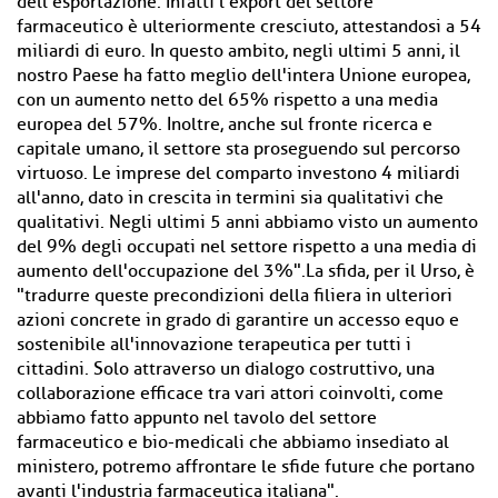
dell'esportazione. Infatti l'export del settore
farmaceutico è ulteriormente cresciuto, attestandosi a 54
miliardi di euro. In questo ambito, negli ultimi 5 anni, il
nostro Paese ha fatto meglio dell'intera Unione europea,
con un aumento netto del 65% rispetto a una media
europea del 57%. Inoltre, anche sul fronte ricerca e
capitale umano, il settore sta proseguendo sul percorso
virtuoso. Le imprese del comparto investono 4 miliardi
all'anno, dato in crescita in termini sia qualitativi che
qualitativi. Negli ultimi 5 anni abbiamo visto un aumento
del 9% degli occupati nel settore rispetto a una media di
aumento dell'occupazione del 3%".La sfida, per il Urso, è
"tradurre queste precondizioni della filiera in ulteriori
azioni concrete in grado di garantire un accesso equo e
sostenibile all'innovazione terapeutica per tutti i
cittadini. Solo attraverso un dialogo costruttivo, una
collaborazione efficace tra vari attori coinvolti, come
abbiamo fatto appunto nel tavolo del settore
farmaceutico e bio-medicali che abbiamo insediato al
ministero, potremo affrontare le sfide future che portano
avanti l'industria farmaceutica italiana".