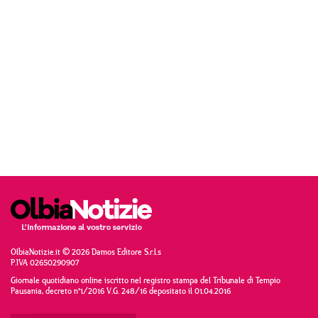
OlbiaNotizie.it © 2026 Damos Editore S.r.l.s
P.IVA 02650290907
Giornale quotidiano online iscritto nel registro stampa del Tribunale di Tempio
Pausania, decreto n°1/2016 V.G. 248/16 depositato il 01.04.2016