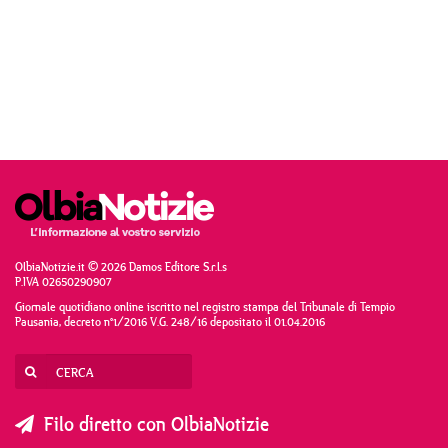
OlbiaNotizie.it © 2026 Damos Editore S.r.l.s
P.IVA 02650290907
Giornale quotidiano online iscritto nel registro stampa del Tribunale di Tempio
Pausania, decreto n°1/2016 V.G. 248/16 depositato il 01.04.2016
Filo diretto con OlbiaNotizie