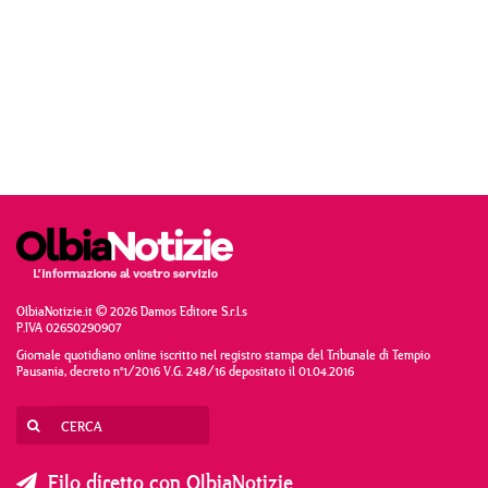
OlbiaNotizie.it © 2026 Damos Editore S.r.l.s
P.IVA 02650290907
Giornale quotidiano online iscritto nel registro stampa del Tribunale di Tempio
Pausania, decreto n°1/2016 V.G. 248/16 depositato il 01.04.2016
Filo diretto con OlbiaNotizie