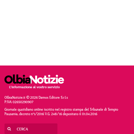
OlbiaNotizie.it © 2026 Damos Editore S.r.l.s
P.IVA 02650290907
Giornale quotidiano online iscritto nel registro stampa del Tribunale di Tempio
Pausania, decreto n°1/2016 V.G. 248/16 depositato il 01.04.2016