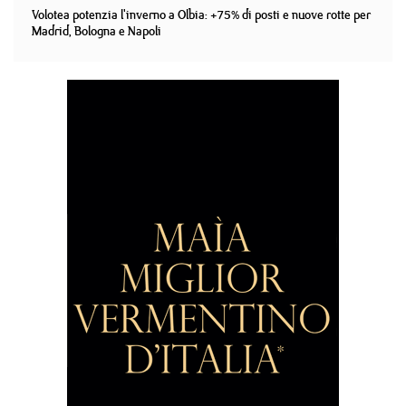
Volotea potenzia l'inverno a Olbia: +75% di posti e nuove rotte per
Madrid, Bologna e Napoli