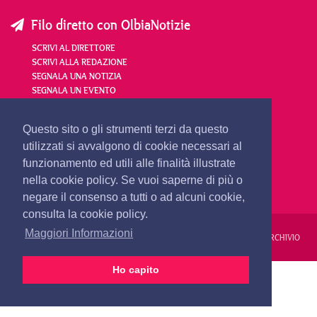
Filo diretto con OlbiaNotizie
SCRIVI AL DIRETTORE
SCRIVI ALLA REDAZIONE
SEGNALA UNA NOTIZIA
SEGNALA UN EVENTO
redazione@olbianotizie.it
Questo sito o gli strumenti terzi da questo
utilizzati si avvalgono di cookie necessari al
funzionamento ed utili alle finalità illustrate
nella cookie policy. Se vuoi saperne di più o
negare il consenso a tutti o ad alcuni cookie,
consulta la cookie policy.
Maggiori Informazioni
REDAZIONE
PUBBLICITÀ
PRIVACY E COOKIES
NOTE LEGALI
ARCHIVIO
Ho capito
PRIMA PAGINA
24 ORE
VIDEO