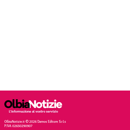
OlbiaNotizie.it © 2026 Damos Editore S.r.l.s
P.IVA 02650290907