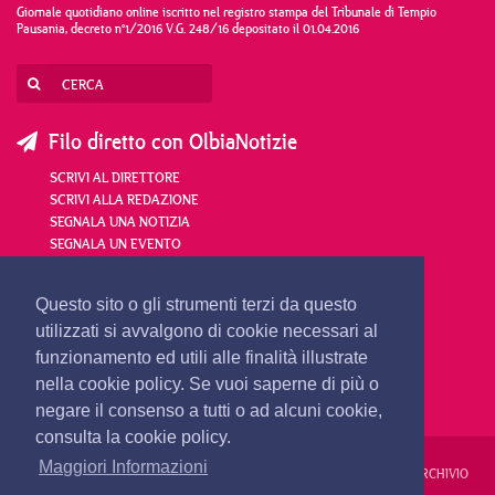
Giornale quotidiano online iscritto nel registro stampa del Tribunale di Tempio
Pausania, decreto n°1/2016 V.G. 248/16 depositato il 01.04.2016
Filo diretto con OlbiaNotizie
SCRIVI AL DIRETTORE
SCRIVI ALLA REDAZIONE
SEGNALA UNA NOTIZIA
SEGNALA UN EVENTO
redazione@olbianotizie.it
Questo sito o gli strumenti terzi da questo
utilizzati si avvalgono di cookie necessari al
funzionamento ed utili alle finalità illustrate
nella cookie policy. Se vuoi saperne di più o
negare il consenso a tutti o ad alcuni cookie,
consulta la cookie policy.
Maggiori Informazioni
REDAZIONE
PUBBLICITÀ
PRIVACY E COOKIES
NOTE LEGALI
ARCHIVIO