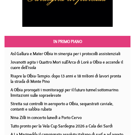
IN PRIMO PIANO
Asl Gallura e Mater Olbia in sinergia per i protocolli assistenziali
Jovanotti agita i Quattro Mori sull'Arca di Lorè a Olbia e accende il
cuore dell'isola
Riapre la Olbia-Tempio: dopo 13 anni e 18 milioni di lavori pronta
la strada di Monte Pino
A Olbia prorogati i monitoraggi per il futuro tunnel sottomarino:
limitazioni sulle sopraelevate
Stretta sui controlli in aeroporto a Olbia, sequestrati caviale,
contanti e sabbia rubata
Nina Zilli in concerto lunedì a Porto Cervo
Tutto pronto per la Vela Cup Sardegna 2026 a Cala dei Sardi
A La Marinedda il campionato assoluto italiano di surf e ad agosto