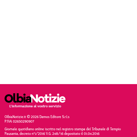
OlbiaNotizie.it © 2026 Damos Editore S.r.l.s
P.IVA 02650290907
Giornale quotidiano online iscritto nel registro stampa del Tribunale di Tempio
Pausania, decreto n°1/2016 V.G. 248/16 depositato il 01.04.2016