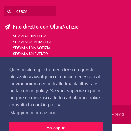
Filo diretto con OlbiaNotizie
SCRIVI AL DIRETTORE
SCRIVI ALLA REDAZIONE
SEGNALA UNA NOTIZIA
SEGNALA UN EVENTO
redazione@olbianotizie.it
Questo sito o gli strumenti terzi da questo
utilizzati si avvalgono di cookie necessari al
funzionamento ed utili alle finalità illustrate
nella cookie policy. Se vuoi saperne di più o
negare il consenso a tutti o ad alcuni cookie,
consulta la cookie policy.
Maggiori Informazioni
REDAZIONE
PUBBLICITÀ
PRIVACY E COOKIES
NOTE LEGALI
ARCHIVIO
Ho capito