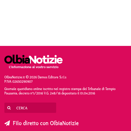
OlbiaNotizie.it © 2026 Damos Editore S.r.l.s
P.IVA 02650290907
Giornale quotidiano online iscritto nel registro stampa del Tribunale di Tempio
Pausania, decreto n°1/2016 V.G. 248/16 depositato il 01.04.2016
Filo diretto con OlbiaNotizie