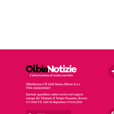
OlbiaNotizie.it © 2026 Damos Editore S.r.l.s
P.IVA 02650290907
Giornale quotidiano online iscritto nel registro
stampa del Tribunale di Tempio Pausania, decreto
n°1/2016 V.G. 248/16 depositato il 01.04.2016