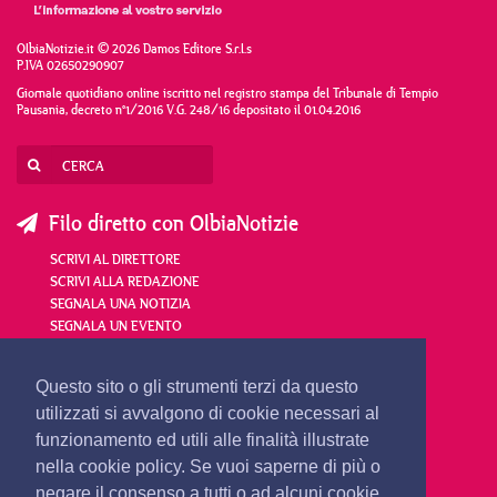
OlbiaNotizie.it © 2026 Damos Editore S.r.l.s
P.IVA 02650290907
Giornale quotidiano online iscritto nel registro stampa del Tribunale di Tempio
Pausania, decreto n°1/2016 V.G. 248/16 depositato il 01.04.2016
Filo diretto con OlbiaNotizie
SCRIVI AL DIRETTORE
SCRIVI ALLA REDAZIONE
SEGNALA UNA NOTIZIA
SEGNALA UN EVENTO
redazione@olbianotizie.it
Questo sito o gli strumenti terzi da questo
utilizzati si avvalgono di cookie necessari al
funzionamento ed utili alle finalità illustrate
nella cookie policy. Se vuoi saperne di più o
negare il consenso a tutti o ad alcuni cookie,