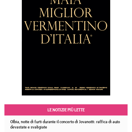
LE NOTIZIE PIÙ LETTE
Olbia, notte di furti durante il concerto di Jovanotti: raffica di auto
devastate e svaligiate