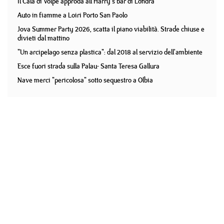
Il Cala di Volpe approda all'Harry's bar di Londra
Auto in fiamme a Loiri Porto San Paolo
Jova Summer Party 2026, scatta il piano viabilità. Strade chiuse e
divieti dal mattino
"Un arcipelago senza plastica": dal 2018 al servizio dell'ambiente
Esce fuori strada sulla Palau- Santa Teresa Gallura
Nave merci "pericolosa" sotto sequestro a Olbia