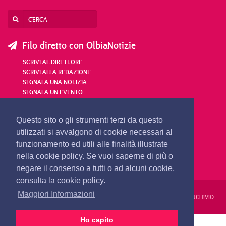
Filo diretto con OlbiaNotizie
SCRIVI AL DIRETTORE
SCRIVI ALLA REDAZIONE
SEGNALA UNA NOTIZIA
SEGNALA UN EVENTO
redazione@olbianotizie.it
Questo sito o gli strumenti terzi da questo
utilizzati si avvalgono di cookie necessari al
funzionamento ed utili alle finalità illustrate
nella cookie policy. Se vuoi saperne di più o
negare il consenso a tutti o ad alcuni cookie,
consulta la cookie policy.
Maggiori Informazioni
REDAZIONE
PUBBLICITÀ
PRIVACY E COOKIES
NOTE LEGALI
ARCHIVIO
Ho capito