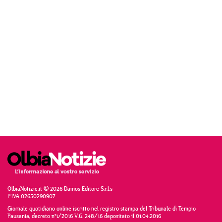
OlbiaNotizie.it © 2026 Damos Editore S.r.l.s
P.IVA 02650290907
Giornale quotidiano online iscritto nel registro stampa del Tribunale di Tempio
Pausania, decreto n°1/2016 V.G. 248/16 depositato il 01.04.2016