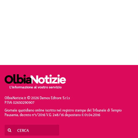
OlbiaNotizie.it © 2026 Damos Editore S.r.l.s
P.IVA 02650290907
Giornale quotidiano online iscritto nel registro stampa del Tribunale di Tempio
Pausania, decreto n°1/2016 V.G. 248/16 depositato il 01.04.2016