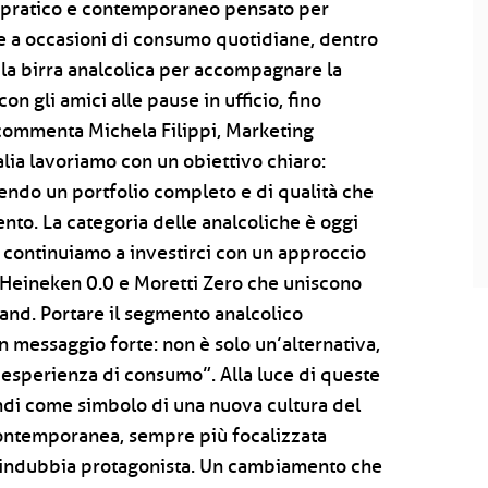
to pratico e contemporaneo pensato per
i e a occasioni di consumo quotidiane, dentro
la birra analcolica per accompagnare la
on gli amici alle pause in ufficio, fino
 – commenta Michela Filippi, Marketing
alia lavoriamo con un obiettivo chiaro:
rendo un portfolio completo e di qualità che
nto. La categoria delle analcoliche è oggi
e continuiamo a investirci con un approccio
 Heineken 0.0 e Moretti Zero che uniscono
rand. Portare il segmento analcolico
un messaggio forte: non è solo un’alternativa,
’esperienza di consumo”. Alla luce di queste
indi come simbolo di una nuova cultura del
 contemporanea, sempre più focalizzata
ma indubbia protagonista. Un cambiamento che