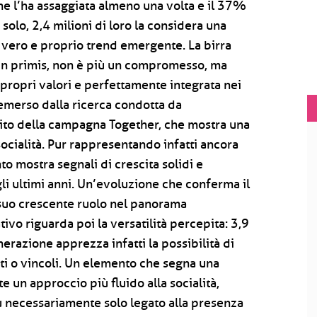
e l’ha assaggiata almeno una volta e il 37%
olo, 2,4 milioni di loro la considera una
 vero e proprio trend emergente. La birra
 in primis, non è più un compromesso, ma
ropri valori e perfettamente integrata nei
emerso dalla ricerca condotta da
bito della campagna Together, che mostra una
socialità. Pur rappresentando infatti ancora
o mostra segnali di crescita solidi e
gli ultimi anni. Un’evoluzione che conferma il
l suo crescente ruolo nel panorama
vo riguarda poi la versatilità percepita: 3,9
erazione apprezza infatti la possibilità di
iti o vincoli. Un elemento che segna una
te un approccio più fluido alla socialità,
ù necessariamente solo legato alla presenza