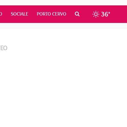
36°
O
SOCIALE
PORTO CERVO
DEO