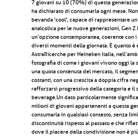
7 giovani su 10 (70%) di questa generazion
ha dichiarato di consumarla ogni mese. Non s
bevanda 'cool', capace di rappresentare un
analcolica per le nuove generazioni, Gen Z
un’opzione contemporanea, coerente con i p
diversi momenti della giornata. È quanto è 
AstraRicerche per Heineken Italia, nell’am
fotografia di come i giovani vivono oggi la 
una quota contenuta del mercato, il segment
costanti, con una crescita a doppia cifra ne
rafforzarsi progressivo della categoria e i
beverage.Un dato particolarmente significati
milioni di giovani appartenenti a questa gen
consumarla in qualsiasi contesto, senza lim
discontinuità rispetto al passato e che riflet
dove il piacere della condivisione non è pi