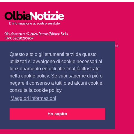
OlbiaNotizie.it © 2026 Damos Editore S.r.l.s
P.IVA 02650290907
Giornale quotidiano online iscritto nel registro stampa del Tribunale di Tempio
Pausania, decreto n°1/2016 V.G. 248/16 depositato il 01.04.2016
Questo sito o gli strumenti terzi da questo
utilizzati si avvalgono di cookie necessari al
funzionamento ed utili alle finalità illustrate
nella cookie policy. Se vuoi saperne di più o
Filo diretto con OlbiaNotizie
negare il consenso a tutti o ad alcuni cookie,
SCRIVI AL DIRETTORE
consulta la cookie policy.
SCRIVI ALLA REDAZIONE
Maggiori Informazioni
SEGNALA UNA NOTIZIA
SEGNALA UN EVENTO
Ho capito
redazione@olbianotizie.it