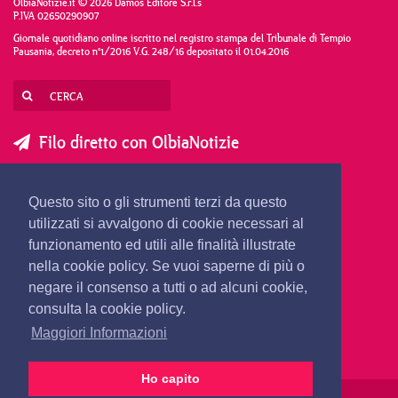
OlbiaNotizie.it © 2026 Damos Editore S.r.l.s
P.IVA 02650290907
Giornale quotidiano online iscritto nel registro stampa del Tribunale di Tempio
Pausania, decreto n°1/2016 V.G. 248/16 depositato il 01.04.2016
Filo diretto con OlbiaNotizie
SCRIVI AL DIRETTORE
SCRIVI ALLA REDAZIONE
Questo sito o gli strumenti terzi da questo
SEGNALA UNA NOTIZIA
SEGNALA UN EVENTO
utilizzati si avvalgono di cookie necessari al
funzionamento ed utili alle finalità illustrate
nella cookie policy. Se vuoi saperne di più o
redazione@olbianotizie.it
negare il consenso a tutti o ad alcuni cookie,
consulta la cookie policy.
Maggiori Informazioni
Ho capito